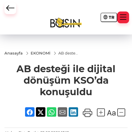
TR
Anasayfa
EKONOMİ
AB desteği
ile dijital
dönüşüm
AB desteği ile dijital
KSO’da
konuşuldu
dönüşüm KSO’da
konuşuldu