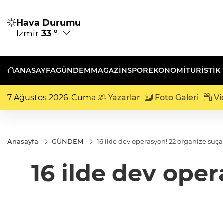
Hava Durumu
İzmir
33 °
ANASAYFA
GÜNDEM
MAGAZİN
SPOR
EKONOMİ
TURISTIK
7 Ağustos 2026-Cuma
Yazarlar
Foto Galeri
Vi
Anasayfa
GÜNDEM
16 ilde dev operasyon! 22 organize suça
16 ilde dev oper