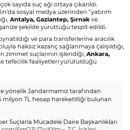
ok sayıda suç ağı ortaya çıkarıldı.
Aydın’da sosyal medya üzerinden “yatırım
ğı,
Antalya, Gaziantep, Şırnak
ve
ganize şekilde yürüttüğü tespit edildi.
ynatıldığı ve para transferlerine aracılık
 yoluyla haksız kazanç sağlanmaya çalışıldığı,
n zimmet suçlarının işlendiği,
Ankara,
se tefecilik faaliyetleri yürütüldüğü
üne yönelik Jandarmamız tarafından
 milyon TL hesap hareketliliği bulunan
r Suçlarla Mücadele Daire Başkanlıkları
ter.com/6mO3U7wXYm
— T.C. İçişleri