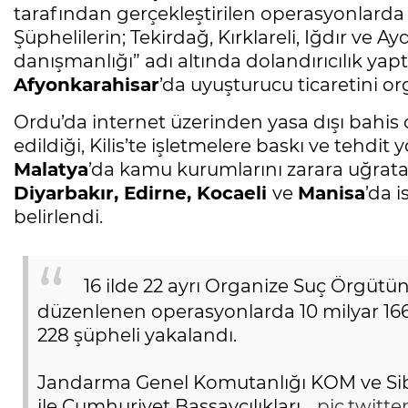
tarafından gerçekleştirilen operasyonlarda ç
Şüphelilerin; Tekirdağ, Kırklareli, Iğdır ve 
danışmanlığı” adı altında dolandırıcılık yaptı
Afyonkarahisar
’da uyuşturucu ticaretini or
Ordu’da internet üzerinden yasa dışı bahis o
edildiği, Kilis’te işletmelere baskı ve tehdit
Malatya
’da kamu kurumlarını zarara uğrata
Diyarbakır, Edirne, Kocaeli
ve
Manisa
’da i
belirlendi.
16 ilde 22 ayrı Organize Suç Örgüt
düzenlenen operasyonlarda 10 milyar 166
228 şüpheli yakalandı.
Jandarma Genel Komutanlığı KOM ve Sibe
ile Cumhuriyet Başsavcılıkları…
pic.twit