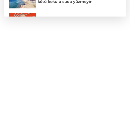
kötü kokulu suda yüzmeyin
Gürsel Tekin’den 'tutarlılık' mesajı... Tarihi
meselelerde pusula net olmalı
Türkiye ile Vietnam arasında 'hava'da
yeni dönem... Sefer kapasitesi artırıldı
Adalet Bakanı Gürlek: Behçet Oktay'ın
şüpheli ölümü yeniden kapsamlı şekilde
incelenecek
Görevden uzaklaştırılan Utku Caner
Çaykara hakkında tahliye kararı