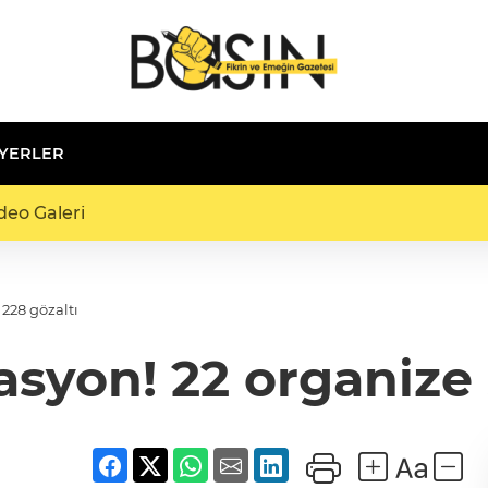
 YERLER
deo Galeri
 228 gözaltı
asyon! 22 organize