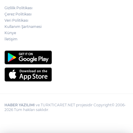
Gizlilik Politikası
Ordu Gölköy’de 70 bina yeni yüzüne
Çerez Politikası
kavuşuyor
Veri Politikası
Kullanım Şartnamesi
Künye
CHP'li Sarıbal'dan orman yangınları ve
tarım politikalarına eleştiri
İletişim
HABER YAZILIMI
ve TURKTICARET.NET projesidir Copyright© 2006-
2026 Tüm hakları saklıdır.