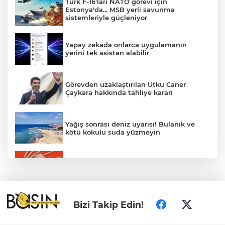
Türk F-16'ları NATO görevi için
Estonya'da... MSB yerli savunma
sistemleriyle güçleniyor
Yapay zekada onlarca uygulamanın
yerini tek asistan alabilir
Görevden uzaklaştırılan Utku Caner
Çaykara hakkında tahliye kararı
Yağış sonrası deniz uyarısı! Bulanık ve
kötü kokulu suda yüzmeyin
Gürsel Tekin’den 'tutarlılık' mesajı... Tarihi
meselelerde pusula net olmalı
Fındık alım fiyatları açıklandı... Alımlar 24
Bizi Takip Edin!
Ağustos'ta başlıyor