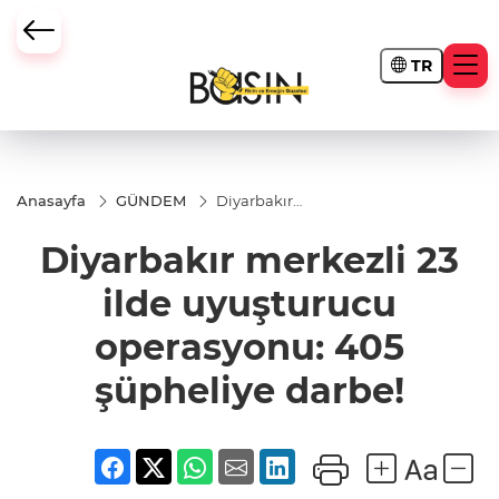
TR
Anasayfa
GÜNDEM
Diyarbakır
merkezli 23
ilde
Diyarbakır merkezli 23
uyuşturucu
operasyonu:
405
ilde uyuşturucu
şüpheliye
darbe!
operasyonu: 405
şüpheliye darbe!