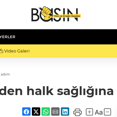
 YERLER
Video Galeri
i adım
den halk sağlığın