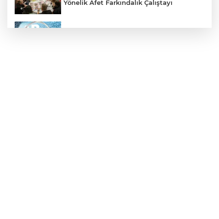
Yönelik Afet Farkındalık Çalıştayı
2025'te Ar-Ge'ye 254 milyar TL harcadık!
Ar-Ge'de en büyük pay üniversitelere
Denizli’den Adıyaman’a kardeşlik
köprüsü kuruldu
İzmit'te sıcak yemek desteğiyle
dayanışma büyüyor
Başkan Aydın, Osmangazi Doğancı’da
talepleri dinledi