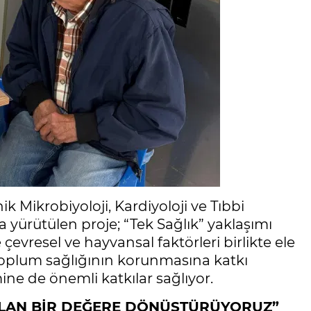
ik Mikrobiyoloji, Kardiyoloji ve Tıbbi
la yürütülen proje; “Tek Sağlık” yaklaşımı
vresel ve hayvansal faktörleri birlikte ele
toplum sağlığının korunmasına katkı
ne de önemli katkılar sağlıyor.
BULAN BİR DEĞERE DÖNÜŞTÜRÜYORUZ”