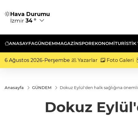
Hava Durumu
İzmir
34 °
ANASAYFA
GÜNDEM
MAGAZİN
SPOR
EKONOMİ
TURISTIK
6 Ağustos 2026-Perşembe
Yazarlar
Foto Galeri
Anasayfa
GÜNDEM
Dokuz Eylül'den halk sağlığına öneml
Dokuz Eylül'