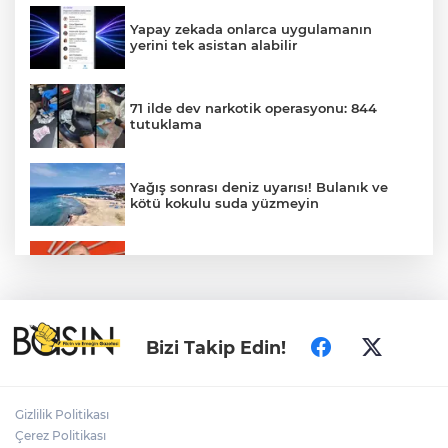
Yapay zekada onlarca uygulamanın
yerini tek asistan alabilir
71 ilde dev narkotik operasyonu: 844
tutuklama
Yağış sonrası deniz uyarısı! Bulanık ve
kötü kokulu suda yüzmeyin
Gürsel Tekin’den 'tutarlılık' mesajı... Tarihi
meselelerde pusula net olmalı
Türkiye ile Vietnam arasında 'hava'da
Bizi Takip Edin!
yeni dönem... Sefer kapasitesi artırıldı
Adalet Bakanı Gürlek: Behçet Oktay'ın
Gizlilik Politikası
şüpheli ölümü yeniden kapsamlı şekilde
Çerez Politikası
incelenecek