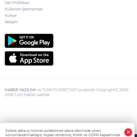
Veri Politikası
Kullanım Şartnamesi
Künye
Görevden uzaklaştırılan Utku Caner
Çaykara hakkında tahliye kararı
İletişim
HABER YAZILIMI
ve TURKTICARET.NET projesidir Copyright© 2006-
2026 Tüm hakları saklıdır.
Sizlere daha iyi hizmet sunabilmek adına sitemizde çerez
konumlandırmaktayız. Kişisel verileriniz, KVKK ve GDPR kapsamında