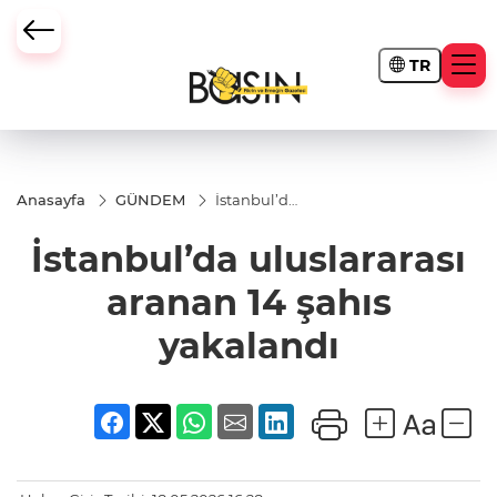
TR
Anasayfa
GÜNDEM
İstanbul’da
uluslararası
aranan 14
İstanbul’da uluslararası
şahıs
yakalandı
aranan 14 şahıs
yakalandı