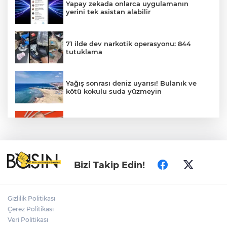
Yapay zekada onlarca uygulamanın
yerini tek asistan alabilir
71 ilde dev narkotik operasyonu: 844
tutuklama
Yağış sonrası deniz uyarısı! Bulanık ve
kötü kokulu suda yüzmeyin
Gürsel Tekin’den 'tutarlılık' mesajı... Tarihi
meselelerde pusula net olmalı
Türkiye ile Vietnam arasında 'hava'da
Bizi Takip Edin!
yeni dönem... Sefer kapasitesi artırıldı
Adalet Bakanı Gürlek: Behçet Oktay'ın
Gizlilik Politikası
şüpheli ölümü yeniden kapsamlı şekilde
Çerez Politikası
incelenecek
Veri Politikası