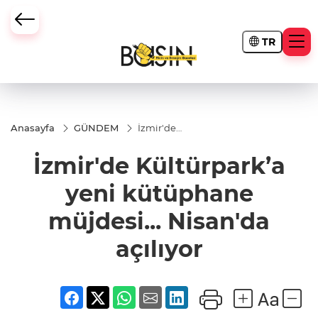
TR
Anasayfa
GÜNDEM
İzmir'de
Kültürpark’a
yeni
İzmir'de Kültürpark’a
kütüphane
müjdesi...
Nisan'da
yeni kütüphane
açılıyor
müjdesi... Nisan'da
açılıyor