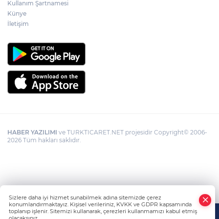
Kullanım Şartnamesi
Künye
Görevden uzaklaştırılan Utku Caner
Çaykara hakkında tahliye kararı
İletişim
HABER YAZILIMI
ve TURKTICARET.NET projesidir Copyright© 2006-
2026 Tüm hakları saklıdır.
Sizlere daha iyi hizmet sunabilmek adına sitemizde çerez
konumlandırmaktayız. Kişisel verileriniz, KVKK ve GDPR kapsamında
toplanıp işlenir. Sitemizi kullanarak, çerezleri kullanmamızı kabul etmiş
olacaksınız.