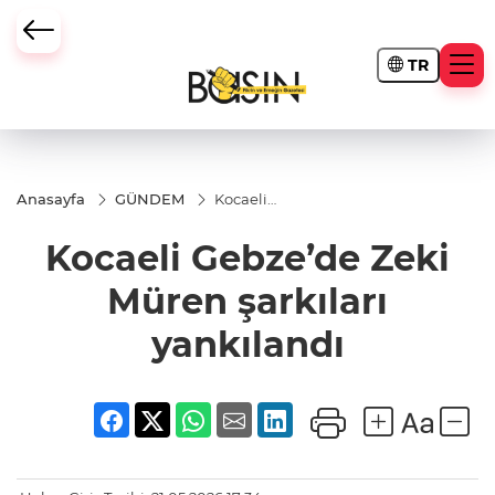
TR
Anasayfa
GÜNDEM
Kocaeli
Gebze’de
Zeki
Kocaeli Gebze’de Zeki
Müren
şarkıları
yankılandı
Müren şarkıları
yankılandı