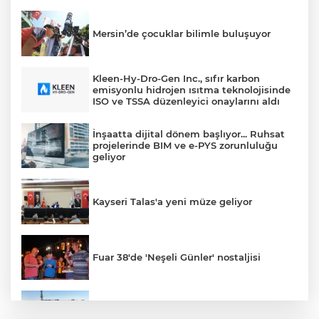
Mersin’de çocuklar bilimle buluşuyor
Kleen-Hy-Dro-Gen Inc., sıfır karbon
emisyonlu hidrojen ısıtma teknolojisinde
ISO ve TSSA düzenleyici onaylarını aldı
İnşaatta dijital dönem başlıyor... Ruhsat
projelerinde BIM ve e-PYS zorunluluğu
geliyor
Kayseri Talas'a yeni müze geliyor
Fuar 38'de 'Neşeli Günler' nostaljisi
Konya’da Lise Medeniyet Akademisi