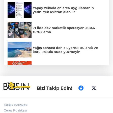
Yapay zekada onlarca uygulamanın
yerini tek asistan alabilir
71 ilde dev narkotik operasyonu: 844
tutuklama
Yağış sonrası deniz uyarısı! Bulanık ve
kötü kokulu suda yüzmeyin
Gürsel Tekin’den 'tutarlılık' mesajı... Tarihi
meselelerde pusula net olmalı
Türkiye ile Vietnam arasında 'hava'da
Bizi Takip Edin!
yeni dönem... Sefer kapasitesi artırıldı
Adalet Bakanı Gürlek: Behçet Oktay'ın
Gizlilik Politikası
şüpheli ölümü yeniden kapsamlı şekilde
Çerez Politikası
incelenecek