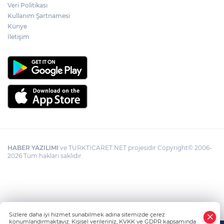
Veri Politikası
Kullanım Şartnamesi
Künye
Görevden uzaklaştırılan Utku Caner
Çaykara hakkında tahliye kararı
İletişim
HABER YAZILIMI
ve TURKTICARET.NET projesidir Copyright© 2006-
2026 Tüm hakları saklıdır.
Sizlere daha iyi hizmet sunabilmek adına sitemizde çerez
konumlandırmaktayız. Kişisel verileriniz, KVKK ve GDPR kapsamında