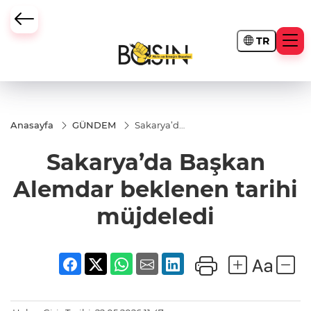
TR
Anasayfa
GÜNDEM
Sakarya’da
Başkan
Alemdar
Sakarya’da Başkan
beklenen
tarihi
müjdeledi
Alemdar beklenen tarihi
müjdeledi