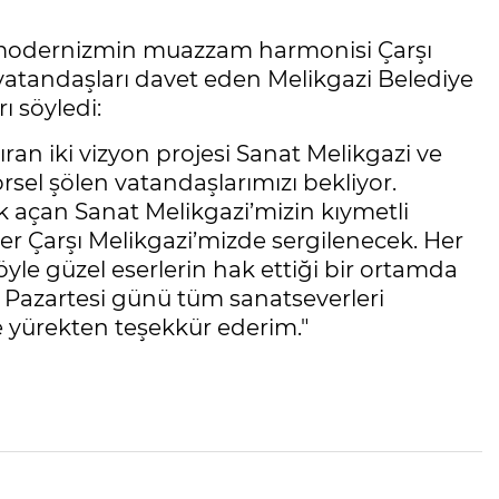
le modernizmin muazzam harmonisi Çarşı
 vatandaşları davet eden Melikgazi Belediye
ı söyledi:
ran iki vizyon projesi Sanat Melikgazi ve
rsel şölen vatandaşlarımızı bekliyor.
ak açan Sanat Melikgazi’mizin kıymetli
mler Çarşı Melikgazi’mizde sergilenecek. Her
öyle güzel eserlerin hak ettiği bir ortamda
Pazartesi günü tüm sanatseverleri
e yürekten teşekkür ederim."