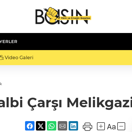
 YERLER
Video Galeri
ak
lbi Çarşı Melikgaz