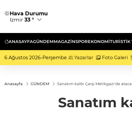
Hava Durumu
İzmir
33 °
ANASAYFA
GÜNDEM
MAGAZİN
SPOR
EKONOMİ
TURISTIK
6 Ağustos 2026-Perşembe
Yazarlar
Foto Galeri
Anasayfa
GÜNDEM
Sanatım kalbi Çarşı Melikgazi'de atac
Sanatım ka