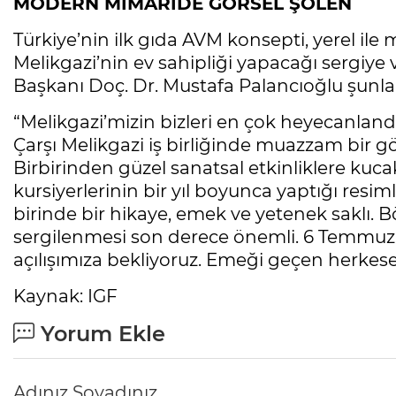
MODERN MİMARİDE GÖRSEL ŞÖLEN
Türkiye’nin ilk gıda AVM konsepti, yerel i
Melikgazi’nin ev sahipliği yapacağı sergiye
Başkanı Doç. Dr. Mustafa Palancıoğlu şunlar
“Melikgazi’mizin bizleri en çok heyecanlandı
Çarşı Melikgazi iş birliğinde muazzam bir gö
Birbirinden güzel sanatsal etkinliklere kuc
kursiyerlerinin bir yıl boyunca yaptığı resi
birinde bir hikaye, emek ve yetenek saklı. B
sergilenmesi son derece önemli. 6 Temmuz 
açılışımıza bekliyoruz. Emeği geçen herkes
Kaynak: IGF
Yorum Ekle
Adınız Soyadınız