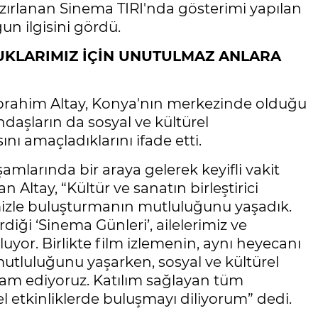
zırlanan Sinema TIRI'nda gösterimi yapılan
un ilgisini gördü.
CUKLARIMIZ İÇİN UNUTULMAZ ANLARA
brahim Altay, Konya'nın merkezinde olduğu
daşların da sosyal ve kültürel
nı amaçladıklarını ifade etti.
amlarında bir araya gelerek keyifli vakit
 Altay, “Kültür ve sanatın birleştirici
imizle buluşturmanın mutluluğunu yaşadık.
iği ‘Sinema Günleri’, ailelerimiz ve
uyor. Birlikte film izlemenin, aynı heyecanı
mutluluğunu yaşarken, sosyal ve kültürel
evam ediyoruz. Katılım sağlayan tüm
l etkinliklerde buluşmayı diliyorum” dedi.