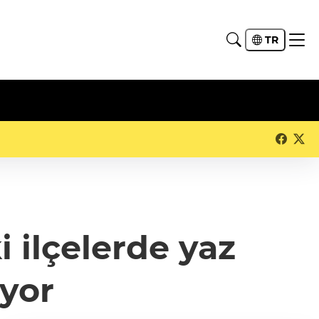
TR
 ilçelerde yaz
ıyor