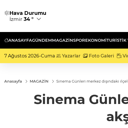
Hava Durumu
İzmir
34 °
ANASAYFA
GÜNDEM
MAGAZİN
SPOR
EKONOMİ
TURISTIK
7 Ağustos 2026-Cuma
Yazarlar
Foto Galeri
Vi
Anasayfa
MAGAZİN
Sinema Günleri merkez dışındaki ilçel
Sinema Günler
akş