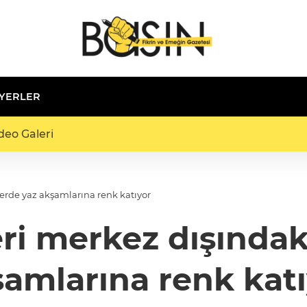
 YERLER
deo Galeri
erde yaz akşamlarına renk katıyor
i merkez dışındaki
amlarına renk kat