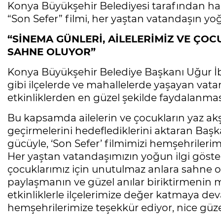
Konya Büyükşehir Belediyesi tarafından ha
“Son Sefer” filmi, her yaştan vatandaşın yoğ
“SİNEMA GÜNLERİ, AİLELERİMİZ VE ÇO
SAHNE OLUYOR”
Konya Büyükşehir Belediye Başkanı Uğur İ
gibi ilçelerde ve mahallelerde yaşayan vatan
etkinliklerden en güzel şekilde faydalanması
Bu kapsamda ailelerin ve çocukların yaz akş
geçirmelerini hedeflediklerini aktaran Başkan
gücüyle, ‘Son Sefer’ filmimizi hemşehriler
Her yaştan vatandaşımızın yoğun ilgi gösterd
çocuklarımız için unutulmaz anlara sahne ol
paylaşmanın ve güzel anılar biriktirmenin 
etkinliklerle ilçelerimize değer katmaya d
hemşehrilerimize teşekkür ediyor, nice güze