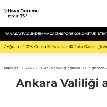
Hava Durumu
İzmir
35 °
ANASAYFA
GÜNDEM
MAGAZİN
SPOR
EKONOMİ
TURISTIK
7 Ağustos 2026-Cuma
Yazarlar
Foto Galeri
Vi
Anasayfa
SİYASET
Ankara Valiliği açıkladı... CHP için ma
Ankara Valiliği 