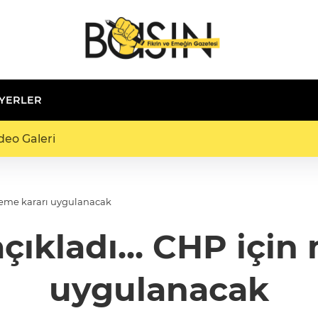
 YERLER
deo Galeri
hkeme kararı uygulanacak
açıkladı... CHP iç
uygulanacak