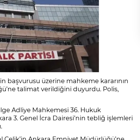
lik’in başvurusu üzerine mahkeme kararının
ne talimat verildiğini duyurdu. Polis,
Bölge Adliye Mahkemesi 36. Hukuk
kara 3. Genel İcra Dairesi’nin tebliğ işlemleri
.
lal Çelik’in Ankara Emniyet Müdürlüğü’ne