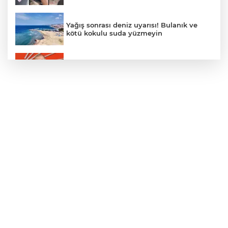
Yağış sonrası deniz uyarısı! Bulanık ve
kötü kokulu suda yüzmeyin
Gürsel Tekin’den 'tutarlılık' mesajı... Tarihi
meselelerde pusula net olmalı
Türkiye ile Vietnam arasında 'hava'da
yeni dönem... Sefer kapasitesi artırıldı
Adalet Bakanı Gürlek: Behçet Oktay'ın
şüpheli ölümü yeniden kapsamlı şekilde
incelenecek
Görevden uzaklaştırılan Utku Caner
Çaykara hakkında tahliye kararı