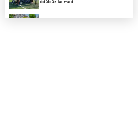
ödülsüz kalmadı
Daha yeşil Milas için yoğun çalışma
TÜBİTAK'tan lisansüstü araştırmacılara
performans bursu çağrısı
Bursa Osmangazili başarılı pilot kupasını
Başkan Aydın’la paylaştı
Nevşehir Kültür Yolu'nda Merve Özbey
coşkusu