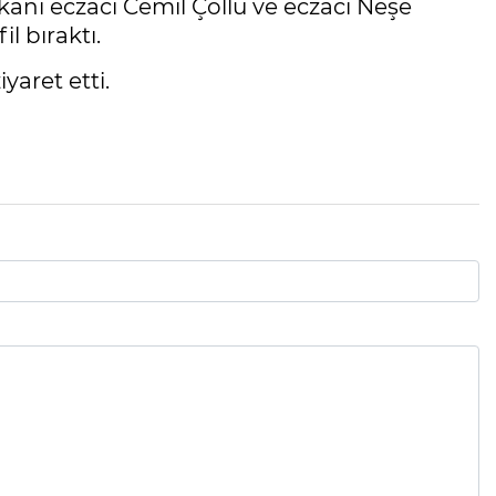
kanı eczacı Cemil Çöllü ve eczacı Neşe
l bıraktı.
yaret etti.