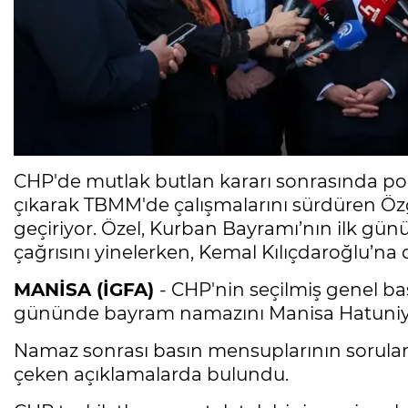
CHP'de mutlak butlan kararı sonrasında poli
çıkarak TBMM'de çalışmalarını sürdüren Ö
geçiriyor. Özel, Kurban Bayramı’nın ilk gü
çağrısını yinelerken, Kemal Kılıçdaroğlu’na d
MANİSA (İGFA)
- CHP'nin seçilmiş genel ba
gününde bayram namazını Manisa Hatuniye 
Namaz sonrası basın mensuplarının soruları
çeken açıklamalarda bulundu.