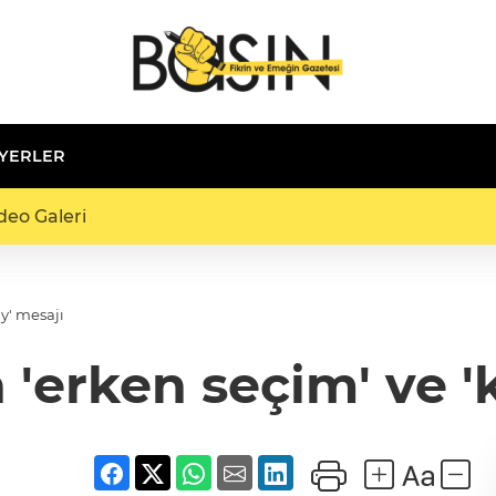
 YERLER
deo Galeri
y' mesajı
'erken seçim' ve '