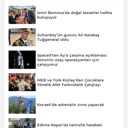
İzmir Bornova’da doğal lezzetler halkla
buluşuyor
Sultanköy’ün gururu Ali Karakaş
Tuğgeneral oldu
SpaceX'ten Ay'a çarpma açıklaması:
Sorumlu uzay operasyonları için
çalışıyoruz
MEB ve Türk Kızılay'dan Çocuklara
Yönelik Afet Farkındalık Çalıştayı
Kocaeli’de adrenalin zirve yapacak
Edirne Keşan’da temizlik hareketi