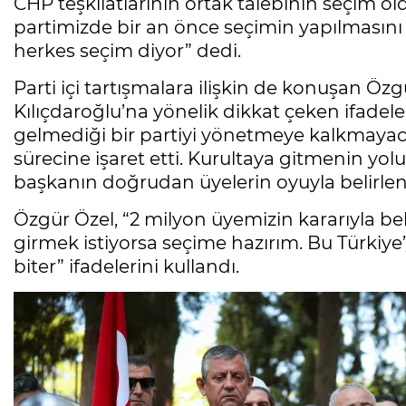
CHP teşkilatlarının ortak talebinin seçim o
partimizde bir an önce seçimin yapılmasını i
herkes seçim diyor” dedi.
Parti içi tartışmalara ilişkin de konuşan Ö
Kılıçdaroğlu’na yönelik dikkat çeken ifadele
gelmediği bir partiyi yönetmeye kalkmayaca
sürecine işaret etti. Kurultaya gitmenin yo
başkanın doğrudan üyelerin oyuyla belirlen
Özgür Özel, “2 milyon üyemizin kararıyla be
girmek istiyorsa seçime hazırım. Bu Türkiye’
biter” ifadelerini kullandı.