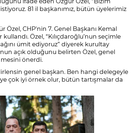
lduğunu ifade eden Özgür Özel, “Bizim
stiyoruz. 81 il başkanımız, bütün üyelerimiz
zgür Özel, CHP'nin 7. Genel Başkanı Kemal
r kullandı. Özel, “Kılıçdaroğlu’nun seçimle
ğını ümit ediyoruz” diyerek kurultay
lunun açık olduğunu belirten Özel, genel
mesini önerdi.
lirlensin genel başkan. Ben hangi delegeyle
ye çok iyi örnek olur, bütün tartışmalar da