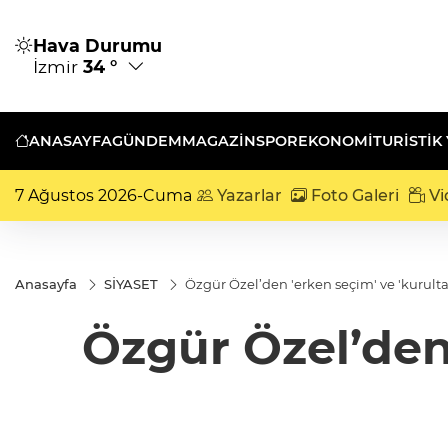
Hava Durumu
İzmir
34 °
ANASAYFA
GÜNDEM
MAGAZİN
SPOR
EKONOMİ
TURISTIK
7 Ağustos 2026-Cuma
Yazarlar
Foto Galeri
Vi
Anasayfa
SİYASET
Özgür Özel’den 'erken seçim' ve 'kurulta
Özgür Özel’den 