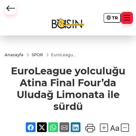
TR
Anasayfa
SPOR
EuroLeague
yolculuğu
Atina Final
EuroLeague yolculuğu
Four’da
Uludağ
Limonata
Atina Final Four’da
ile sürdü
Uludağ Limonata ile
sürdü