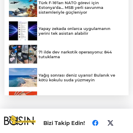
Türk F-16'ları NATO görevi için
Estonya'da... MSB yerli savunma
sistemleriyle güçleniyor
Yapay zekada onlarca uygulamanın
yerini tek asistan alabilir
71 ilde dev narkotik operasyonu: 844
tutuklama
Yağış sonrası deniz uyarısı! Bulanık ve
kötü kokulu suda yüzmeyin
Gürsel Tekin’den 'tutarlılık' mesajı... Tarihi
meselelerde pusula net olmalı
Türkiye ile Vietnam arasında 'hava'da
Bizi Takip Edin!
yeni dönem... Sefer kapasitesi artırıldı