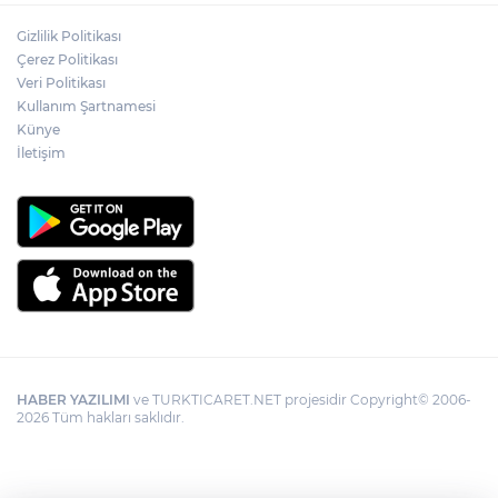
Adalet Bakanı Gürlek: Behçet Oktay'ın
Gizlilik Politikası
şüpheli ölümü yeniden kapsamlı şekilde
Çerez Politikası
incelenecek
Veri Politikası
Kullanım Şartnamesi
Künye
Görevden uzaklaştırılan Utku Caner
Çaykara hakkında tahliye kararı
İletişim
HABER YAZILIMI
ve TURKTICARET.NET projesidir Copyright© 2006-
2026 Tüm hakları saklıdır.