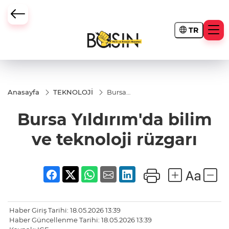
TR
Anasayfa
TEKNOLOJİ
Bursa
Yıldırım'da
bilim ve
Bursa Yıldırım'da bilim
teknoloji
rüzgarı
ve teknoloji rüzgarı
Haber Giriş Tarihi: 18.05.2026 13:39
Haber Güncellenme Tarihi: 18.05.2026 13:39