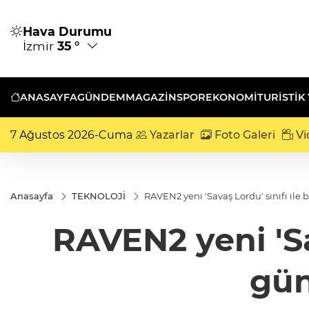
Hava Durumu
İzmir
35 °
ANASAYFA
GÜNDEM
MAGAZİN
SPOR
EKONOMİ
TURISTIK
7 Ağustos 2026-Cuma
Yazarlar
Foto Galeri
Vi
Anasayfa
TEKNOLOJİ
RAVEN2 yeni 'Savaş Lordu' sınıfı ile 
RAVEN2 yeni 'Sa
gün