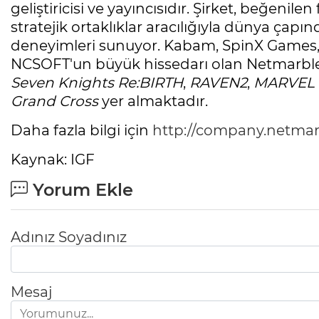
geliştiricisi ve yayıncısıdır. Şirket, beğenile
stratejik ortaklıklar aracılığıyla dünya çapında
deneyimleri sunuyor. Kabam, SpinX Games, J
NCSOFT'un büyük hissedarı olan Netmarble
Seven Knights Re:BIRTH
,
RAVEN2
,
MARVEL F
Grand Cross
yer almaktadır.
Daha fazla bilgi için
http://company.netma
Kaynak: IGF
Yorum Ekle
Adınız Soyadınız
Mesaj