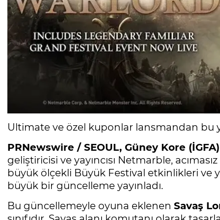
Ultimate ve özel kuponlar lansmandan bu y
PRNewswire / SEOUL, Güney Kore (İGFA)
geliştiricisi ve yayıncısı Netmarble, acıma
büyük ölçekli Büyük Festival etkinlikleri ve ye
büyük bir güncelleme yayınladı.
Bu güncellemeyle oyuna eklenen
Savaş Lo
sınıfıdır. Savaş alanı komutanı olarak tasarla