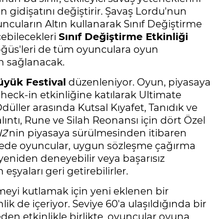
n gidişatını değiştirir. Şavaş Lordu'nun
uncuların Altın kullanarak Sınıf Değiştirme
çebilecekleri
Sınıf Değiştirme Etkinliği
ğüs'leri de tüm oyunculara oyun
in sağlanacak.
üyük Festival
düzenleniyor. Oyun, piyasaya
eck-in etkinliğine katılarak Ultimate
düller arasında Kutsal Kıyafet, Tanıdık ve
Kalıntı, Rune ve Silah Reonansı için dört Özel
N2
'nin piyasaya sürülmesinden itibaren
ayede oyuncular, uygun sözleşme çağırma
ı yeniden deneyebilir veya başarısız
şyaları geri getirebilirler.
meyi kutlamak için yeni eklenen bir
lik de içeriyor. Seviye 60'a ulaşıldığında bir
en etkinlikle birlikte, oyuncular oyuna