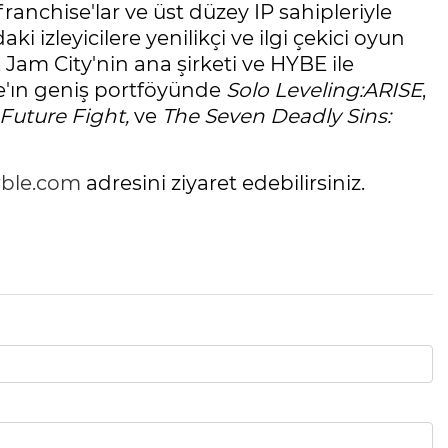
n franchise'lar ve üst düzey IP sahipleriyle
ki izleyicilere yenilikçi ve ilgi çekici oyun
am City'nin ana şirketi ve HYBE ile
'ın geniş portföyünde
Solo Leveling:ARISE
,
uture Fight,
ve
The Seven Deadly Sins:
rble.com
adresini ziyaret edebilirsiniz.