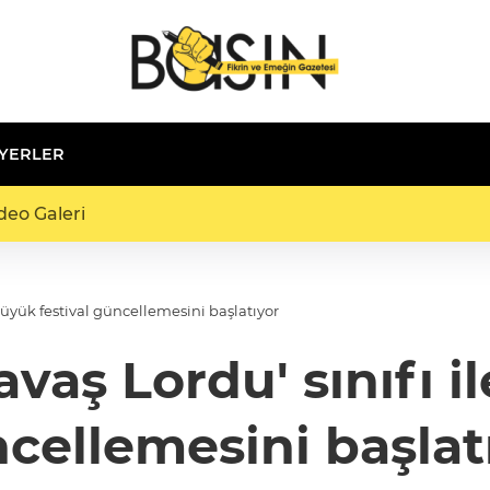
 YERLER
deo Galeri
büyük festival güncellemesini başlatıyor
vaş Lordu' sınıfı il
cellemesini başlat