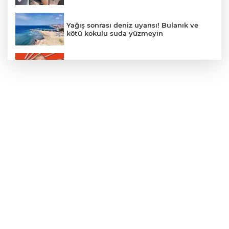
Yağış sonrası deniz uyarısı! Bulanık ve
kötü kokulu suda yüzmeyin
Gürsel Tekin’den 'tutarlılık' mesajı... Tarihi
meselelerde pusula net olmalı
Türkiye ile Vietnam arasında 'hava'da
yeni dönem... Sefer kapasitesi artırıldı
Adalet Bakanı Gürlek: Behçet Oktay'ın
şüpheli ölümü yeniden kapsamlı şekilde
incelenecek
Görevden uzaklaştırılan Utku Caner
Çaykara hakkında tahliye kararı