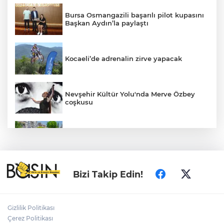
Bursa Osmangazili başarılı pilot kupasını
Başkan Aydın’la paylaştı
Kocaeli’de adrenalin zirve yapacak
Nevşehir Kültür Yolu'nda Merve Özbey
coşkusu
Daha yeşil Milas için yoğun çalışma
MEB ve Türk Kızılay'dan Çocuklara
Bizi Takip Edin!
Yönelik Afet Farkındalık Çalıştayı
Gizlilik Politikası
Edirne Keşan’da temizlik hareketi
Çerez Politikası
ödülsüz kalmadı