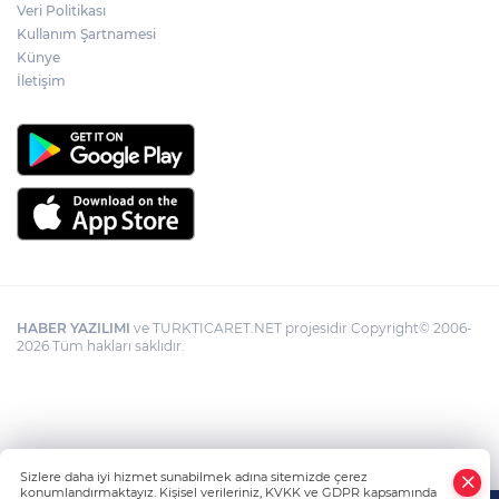
Veri Politikası
Kullanım Şartnamesi
Künye
Gümrük Muhafaza'dan kaçakçılığa darbe!
2026'da 58 bin 519 canlı hayvan kurtarıldı
İletişim
HABER YAZILIMI
ve TURKTICARET.NET projesidir Copyright© 2006-
2026 Tüm hakları saklıdır.
Sizlere daha iyi hizmet sunabilmek adına sitemizde çerez
konumlandırmaktayız. Kişisel verileriniz, KVKK ve GDPR kapsamında