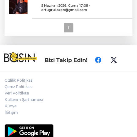
5 Haziran 2026, Cuma 17:08
-
ertugrul.ozan@gmail.com
1
Bizi Takip Edin!
Gizlilik Politikası
Çerez Politikası
Veri Politikası
Kullanım Şartnamesi
Künye
İletişim