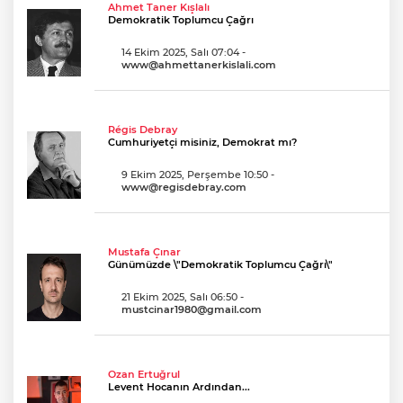
Ahmet Taner Kışlalı
Demokratik Toplumcu Çağrı
14 Ekim 2025, Salı 07:04
-
www@ahmettanerkislali.com
Régis Debray
Cumhuriyetçi misiniz, Demokrat mı?
9 Ekim 2025, Perşembe 10:50
-
www@regisdebray.com
Mustafa Çınar
Günümüzde \"Demokratik Toplumcu Çağrı\"
21 Ekim 2025, Salı 06:50
-
mustcinar1980@gmail.com
Ozan Ertuğrul
Levent Hocanın Ardından...