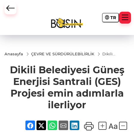
TR
Anasayfa
ÇEVRE VE SÜRDÜRÜLEBİLİRLİK
Dikili
Belediyesi
Güneş
Dikili Belediyesi Güneş
Enerjisi
Santrali
(GES)
Enerjisi Santrali (GES)
Projesi
emin
Projesi emin adımlarla
adımlarla
ilerliyor
ilerliyor