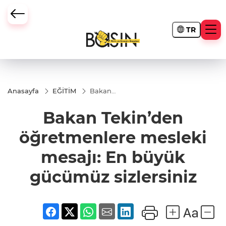
TR
Anasayfa
EĞİTİM
Bakan
Tekin’den
öğretmenlere
Bakan Tekin’den
mesleki
mesajı: En
büyük
öğretmenlere mesleki
gücümüz
sizlersiniz
mesajı: En büyük
gücümüz sizlersiniz