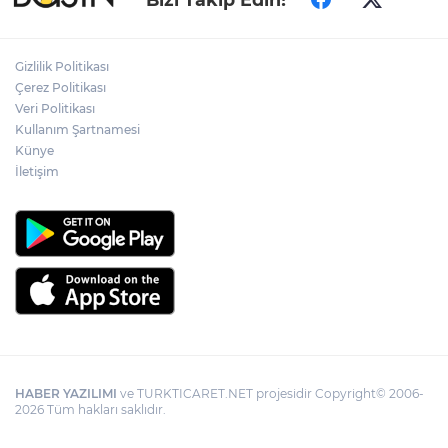
ödülsüz kalmadı
Gizlilik Politikası
Gümrük Muhafaza'dan kaçakçılığa darbe!
Çerez Politikası
2026'da 58 bin 519 canlı hayvan kurtarıldı
Veri Politikası
Kullanım Şartnamesi
Künye
Kocaeli’de adrenalin zirve yapacak
İletişim
HABER YAZILIMI
ve TURKTICARET.NET projesidir Copyright© 2006-
2026 Tüm hakları saklıdır.