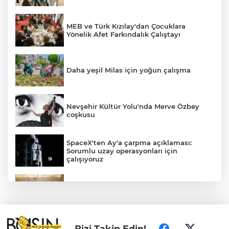
MEB ve Türk Kızılay'dan Çocuklara
Yönelik Afet Farkındalık Çalıştayı
Daha yeşil Milas için yoğun çalışma
Nevşehir Kültür Yolu'nda Merve Özbey
coşkusu
SpaceX'ten Ay'a çarpma açıklaması:
Sorumlu uzay operasyonları için
çalışıyoruz
Bursa Osmangazili başarılı pilot kupasını
Başkan Aydın’la paylaştı
Edirne Keşan’da temizlik hareketi
Bizi Takip Edin!