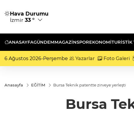
Hava Durumu
İzmir
33 °
ANASAYFA
GÜNDEM
MAGAZİN
SPOR
EKONOMİ
TURISTIK
6 Ağustos 2026-Perşembe
Yazarlar
Foto Galeri
Anasayfa
EĞİTİM
Bursa Teknik patentte zirveye yerleşti
Bursa Tek