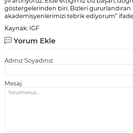
yıl artırıyoruz. Elde ettiğimiz bu başarı, doğ
göstergelerinden biri. Bizleri gururlandır
akademisyenlerimizi tebrik ediyorum” ifadel
Kaynak: IGF
Yorum Ekle
Adınız Soyadınız
Mesaj