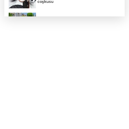
coşkusu
Daha yeşil Milas için yoğun çalışma
MEB ve Türk Kızılay'dan Çocuklara
Yönelik Afet Farkındalık Çalıştayı
Edirne Keşan’da temizlik hareketi
ödülsüz kalmadı
Gümrük Muhafaza'dan kaçakçılığa darbe!
2026'da 58 bin 519 canlı hayvan kurtarıldı