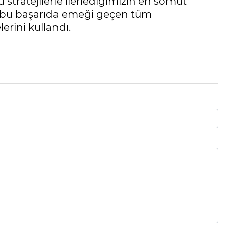
ru stratejilerle ilerlediğimizin en somut
an bu başarıda emeği geçen tüm
erini kullandı.