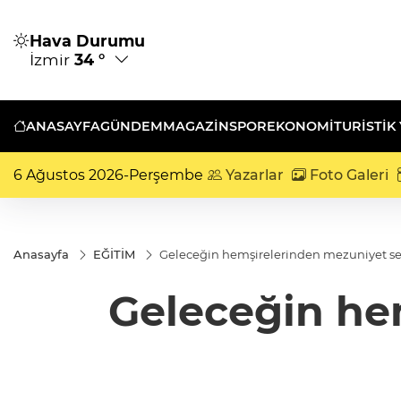
Hava Durumu
İzmir
34 °
ANASAYFA
GÜNDEM
MAGAZİN
SPOR
EKONOMİ
TURISTIK
6 Ağustos 2026-Perşembe
Yazarlar
Foto Galeri
Anasayfa
EĞİTİM
Geleceğin hemşirelerinden mezuniyet se
Geleceğin he