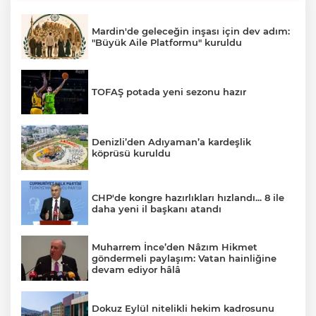
Mardin'de geleceğin inşası için dev adım:
"Büyük Aile Platformu" kuruldu
TOFAŞ potada yeni sezonu hazır
Denizli’den Adıyaman’a kardeşlik
köprüsü kuruldu
CHP'de kongre hazırlıkları hızlandı... 8 ile
daha yeni il başkanı atandı
Muharrem İnce’den Nâzım Hikmet
göndermeli paylaşım: Vatan hainliğine
devam ediyor hâlâ
Dokuz Eylül nitelikli hekim kadrosunu