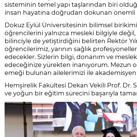
sisteminin temel yapı taşlarından biri old
insan hayatına doğrudan dokunan önemli bir
Dokuz Eylül Üniversitesinin bilimsel biriki
öğrencilerini yalnızca mesleki bilgiyle deği
bilinciyle de yetiştirdiğini belirten Rektör
öğrencilerimiz, yarının sağlık profesyonelle
edecekler. Sizlerin bilgi, donanım ve mesle
edeceğinize yürekten inanıyorum. Mezun ol
emeği bulunan ailelerimizi ile akademisyenl
Hemşirelik Fakültesi Dekan Vekili Prof. Dr. 
ve yoğun bir eğitim sürecini başarıyla tamam