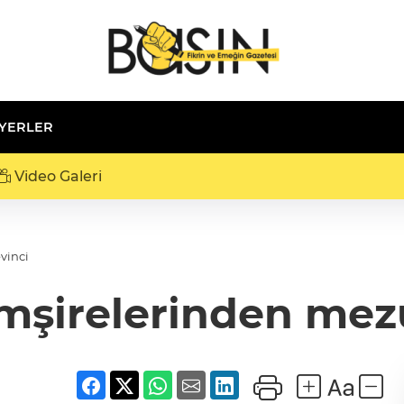
 YERLER
Video Galeri
vinci
mşirelerinden mezu