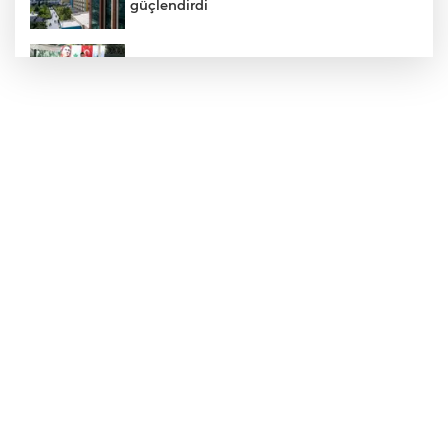
güçlendirdi
Başkan Aydın, Osmangazi Doğancı’da
talepleri dinledi
Konya GastroFest 3-6 Eylül’de lezzet
tutkunlarını ağırlayacak
Ordu'da Başkan Güler'den çevre yolu
müjdesi
Bursa Yıldırım'da Başkan Yılmaz
Zümrütevler esnafıyla buluştu