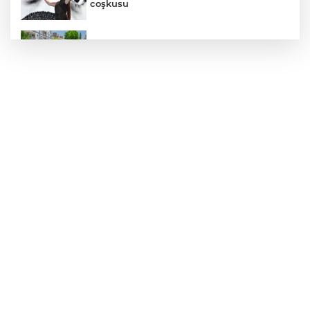
coşkusu
Daha yeşil Milas için yoğun çalışma
MEB ve Türk Kızılay'dan Çocuklara
Yönelik Afet Farkındalık Çalıştayı
Edirne Keşan’da temizlik hareketi
ödülsüz kalmadı
Gümrük Muhafaza'dan kaçakçılığa darbe!
2026'da 58 bin 519 canlı hayvan kurtarıldı