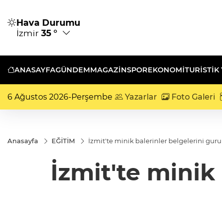
Hava Durumu
İzmir
35 °
ANASAYFA
GÜNDEM
MAGAZİN
SPOR
EKONOMİ
TURISTIK
6 Ağustos 2026-Perşembe
Yazarlar
Foto Galeri
Anasayfa
EĞİTİM
İzmit'te minik balerinler belgelerini guru
İzmit'te minik 