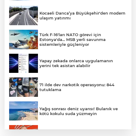
Kocaeli Darıca’ya Büyükşehir'den modern
ulaşım yatırımı
Türk F-16'ları NATO görevi için
Estonya'da... MSB yerli savunma
sistemleriyle güçleniyor
Yapay zekada onlarca uygulamanın
yerini tek asistan alabilir
71 ilde dev narkotik operasyonu: 844
tutuklama
Yağış sonrası deniz uyarısı! Bulanık ve
kötü kokulu suda yüzmeyin
Gürsel Tekin’den 'tutarlılık' mesajı... Tarihi