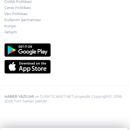
Gizlilik Politikası
İzmir Karabağlar Meclisi'nde çevre ve
Çerez Politikası
yatırım gündemi
Veri Politikası
Kullanım Şartnamesi
Künye
Büyükorhan, 'Büyükşehir'le şenlendi
İletişim
HABER YAZILIMI
ve TURKTICARET.NET projesidir Copyright© 2006-
2026 Tüm hakları saklıdır.