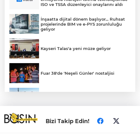
ISO ve TSSA düzenleyici onaylarını aldı
İnşaatta dijital dönem başlıyor... Ruhsat
projelerinde BIM ve e-PYS zorunluluğu
geliyor
Kayseri Talas'a yeni müze geliyor
Fuar 38'de 'Neşeli Günler' nostaljisi
Konya’da Lise Medeniyet Akademisi
yükseliyor
Özgür Özel ve Veli Ağbaba için fezleke
Bizi Takip Edin!
hazırlandı!