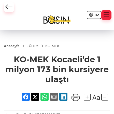
TR
Anasayfa
EĞİTİM
KO-MEK
Kocaeli’de
1 milyon
KO-MEK Kocaeli’de 1
173 bin
kursiyere
ulaştı
milyon 173 bin kursiyere
ulaştı