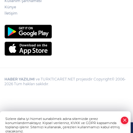
Kullanım Şartnamesi
Künye
Bursa Yıldırım'da Başkan Yılmaz
Zümrütevler esnafıyla buluştu
İletişim
HABER YAZILIMI
ve TURKTICARET.NET projesidir Copyright© 2006-
2026 Tüm hakları saklıdır.
Sizlere daha iyi hizmet sunabilmek adına sitemizde çerez
konumlandırmaktayız. Kişisel verileriniz, KVKK ve GDPR kapsamında
toplanıp işlenir. Sitemizi kullanarak, çerezleri kullanmamızı kabul etmiş
olacaksınız.