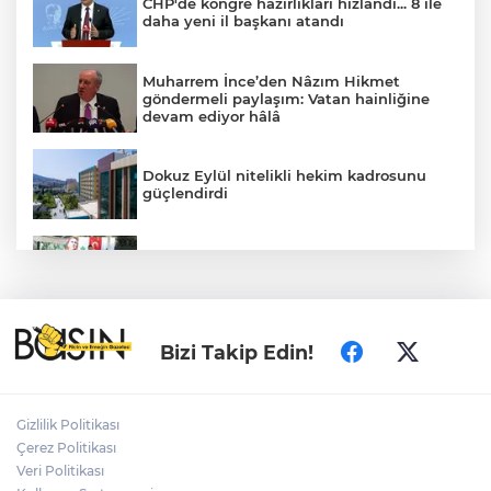
CHP'de kongre hazırlıkları hızlandı... 8 ile
daha yeni il başkanı atandı
Muharrem İnce’den Nâzım Hikmet
göndermeli paylaşım: Vatan hainliğine
devam ediyor hâlâ
Dokuz Eylül nitelikli hekim kadrosunu
güçlendirdi
Başkan Aydın, Osmangazi Doğancı’da
talepleri dinledi
Konya GastroFest 3-6 Eylül’de lezzet
Bizi Takip Edin!
tutkunlarını ağırlayacak
Gizlilik Politikası
Ordu'da Başkan Güler'den çevre yolu
Çerez Politikası
müjdesi
Veri Politikası