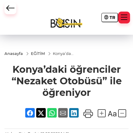
TR
Anasayfa
EĞİTİM
Konya’daki
öğrenciler
“Nezaket
Konya’daki öğrenciler
Otobüsü”
ile
öğreniyor
“Nezaket Otobüsü” ile
öğreniyor