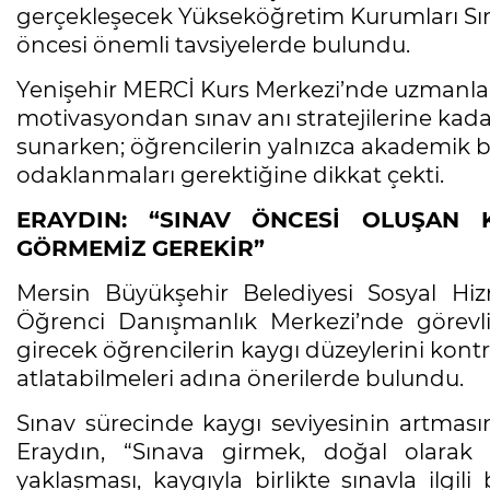
gerçekleşecek Yükseköğretim Kurumları Sınav
öncesi önemli tavsiyelerde bulundu.
Yenişehir MERCİ Kurs Merkezi’nde uzmanla
motivasyondan sınav anı stratejilerine kada
sunarken; öğrencilerin yalnızca akademik baş
odaklanmaları gerektiğine dikkat çekti.
ERAYDIN: “SINAV ÖNCESİ OLUŞAN 
GÖRMEMİZ GEREKİR”
Mersin Büyükşehir Belediyesi Sosyal Hiz
Öğrenci Danışmanlık Merkezi’nde görevl
girecek öğrencilerin kaygı düzeylerini kontr
atlatabilmeleri adına önerilerde bulundu.
Sınav sürecinde kaygı seviyesinin artmas
Eraydın, “Sınava girmek, doğal olarak i
yaklaşması, kaygıyla birlikte sınavla ilg