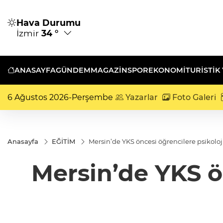
Hava Durumu
İzmir
34 °
ANASAYFA
GÜNDEM
MAGAZİN
SPOR
EKONOMİ
TURISTIK
6 Ağustos 2026-Perşembe
Yazarlar
Foto Galeri
Anasayfa
EĞİTİM
Mersin’de YKS öncesi öğrencilere psikoloj
Mersin’de YKS ö