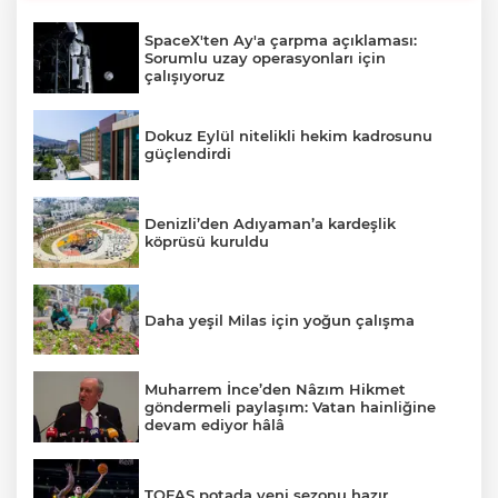
SpaceX'ten Ay'a çarpma açıklaması:
Sorumlu uzay operasyonları için
çalışıyoruz
Dokuz Eylül nitelikli hekim kadrosunu
güçlendirdi
Denizli’den Adıyaman’a kardeşlik
köprüsü kuruldu
Daha yeşil Milas için yoğun çalışma
Muharrem İnce’den Nâzım Hikmet
göndermeli paylaşım: Vatan hainliğine
devam ediyor hâlâ
TOFAŞ potada yeni sezonu hazır