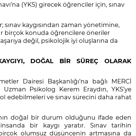
ı’na (YKS) girecek öğrenciler için, sınav
r; sınav kaygısından zaman yönetimine,
r birçok konuda öğrencilere öneriler
arıya değil, psikolojik iyi oluşlarına da
KAYGIYI, DOĞAL BİR SÜREÇ OLARAK
metler Dairesi Başkanlığı’na bağlı MERCİ
i Uzman Psikolog Kerem Eraydın, YKS’ye
ol edebilmeleri ve sınav sürecini daha rahat
ının doğal bir durum olduğunu ifade eden
nsanda bir kaygı yaratır. Sınav tarihin
ili birçok olumsuz düşüncenin artmasına da