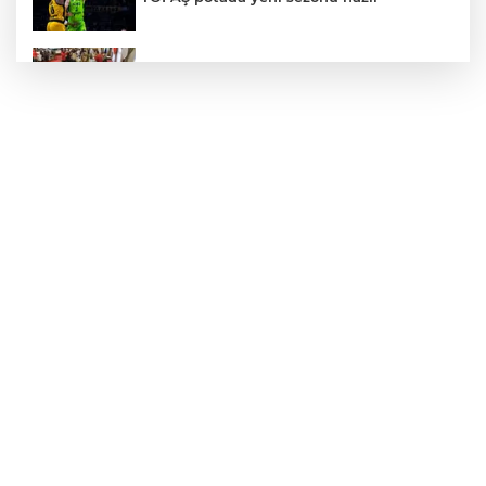
MEB ve Türk Kızılay'dan Çocuklara
Yönelik Afet Farkındalık Çalıştayı
CHP'de kongre hazırlıkları hızlandı... 8 ile
daha yeni il başkanı atandı
2025'te Ar-Ge'ye 254 milyar TL harcadık!
Ar-Ge'de en büyük pay üniversitelere
Edirne Keşan’da temizlik hareketi
ödülsüz kalmadı