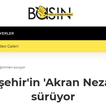
 YERLER
deo Galeri
ğitimleri sürüyor
hir'in 'Akran Neza
sürüyor