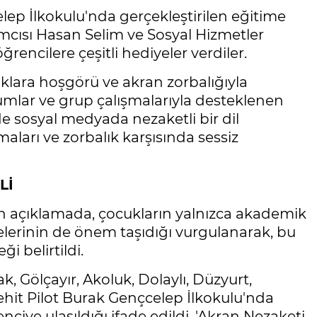
lep İlkokulu'nda gerçekleştirilen eğitime
mcısı Hasan Selim ve Sosyal Hizmetler
rencilere çeşitli hediyeler verdiler.
ılıklara hoşgörü ve akran zorbalığıyla
numlar ve grup çalışmalarıyla desteklenen
 sosyal medyada nezaketli bir dil
maları ve zorbalık karşısında sessiz
Lİ
n açıklamada, çocukların yalnızca akademik
melerinin de önem taşıdığı vurgulanarak, bu
 belirtildi.
ak, Gölçayır, Akoluk, Dolaylı, Düzyurt,
Şehit Pilot Burak Gençcelep İlkokulu'nda
ciye ulaşıldığı ifade edildi. 'Akran Nezaketi