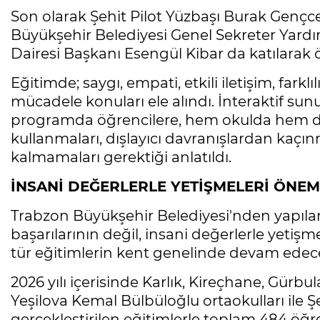
Son olarak Şehit Pilot Yüzbaşı Burak Gençce
Büyükşehir Belediyesi Genel Sekreter Yardı
Dairesi Başkanı Esengül Kibar da katılarak öğ
Eğitimde; saygı, empati, etkili iletişim, farkl
mücadele konuları ele alındı. İnteraktif su
programda öğrencilere, hem okulda hem de
kullanmaları, dışlayıcı davranışlardan kaçın
kalmamaları gerektiği anlatıldı.
İNSANİ DEĞERLERLE YETİŞMELERİ ÖNEM
Trabzon Büyükşehir Belediyesi'nden yapıla
başarılarının değil, insani değerlerle yetiş
tür eğitimlerin kent genelinde devam edeceği
2026 yılı içerisinde Karlık, Kireçhane, Gürbul
Yeşilova Kemal Bülbüloğlu ortaokulları ile 
gerçekleştirilen eğitimlerle toplam 484 öğren