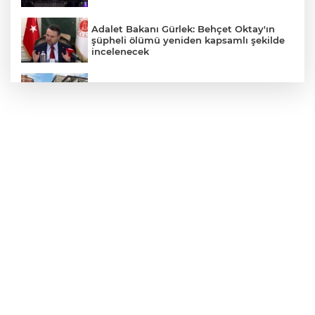
Adalet Bakanı Gürlek: Behçet Oktay'ın
şüpheli ölümü yeniden kapsamlı şekilde
incelenecek
Ordu Gölköy’de 70 bina yeni yüzüne
kavuşuyor
Fındık alım fiyatları açıklandı... Alımlar 24
Ağustos'ta başlıyor
71 ilde dev narkotik operasyonu: 844
tutuklama
Gürsel Tekin’den 'tutarlılık' mesajı... Tarihi
meselelerde pusula net olmalı