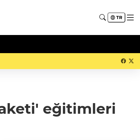
TR
keti' eğitimleri