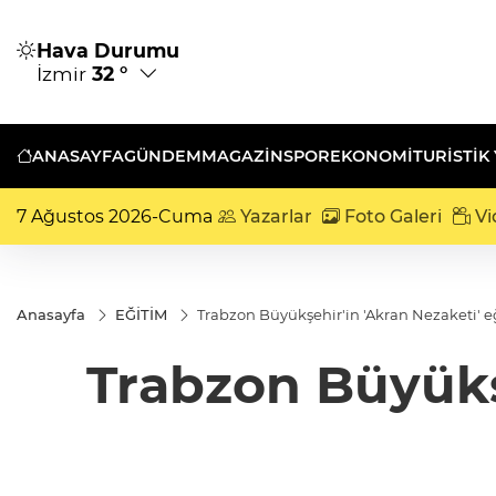
Hava Durumu
İzmir
32 °
ANASAYFA
GÜNDEM
MAGAZİN
SPOR
EKONOMİ
TURISTIK
7 Ağustos 2026-Cuma
Yazarlar
Foto Galeri
Vi
Anasayfa
EĞİTİM
Trabzon Büyükşehir'in 'Akran Nezaketi' e
Trabzon Büyükşe