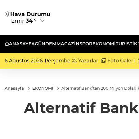
Hava Durumu
İzmir
34 °
ANASAYFA
GÜNDEM
MAGAZİN
SPOR
EKONOMİ
TURISTIK
6 Ağustos 2026-Perşembe
Yazarlar
Foto Galeri
Anasayfa
EKONOMİ
Alternatif Bank’tan 200 Milyon Dolarl
Alternatif Ban