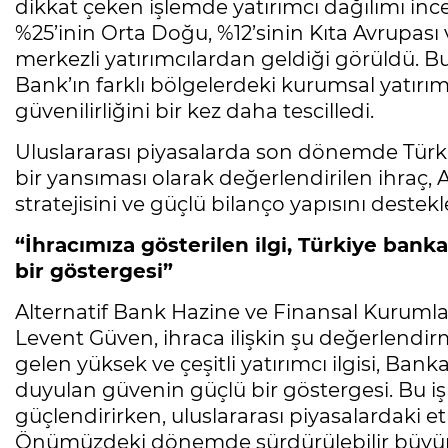
dikkat çeken işlemde yatırımcı dağılımı inc
%25’inin Orta Doğu, %12’sinin Kıta Avrupas
merkezli yatırımcılardan geldiği görüldü. Bu
Bank’ın farklı bölgelerdeki kurumsal yatır
güvenilirliğini bir kez daha tescilledi.
Uluslararası piyasalarda son dönemde Türk 
bir yansıması olarak değerlendirilen ihraç,
stratejisini ve güçlü bilanço yapısını deste
“İhracımıza gösterilen ilgi, Türkiye ban
bir göstergesi”
Alternatif Bank Hazine ve Finansal Kurum
Levent Güven, ihraca ilişkin şu değerlendi
gelen yüksek ve çeşitli yatırımcı ilgisi, Ba
duyulan güvenin güçlü bir göstergesi. Bu 
güçlendirirken, uluslararası piyasalardaki e
Önümüzdeki dönemde sürdürülebilir büyüme