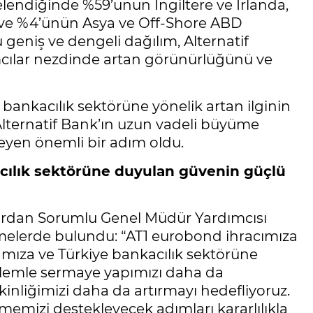
elendiğinde %59’unun İngiltere ve İrlanda,
ı ve %4’ünün Asya ve Off-Shore ABD
 geniş ve dengeli dağılım, Alternatif
ımcılar nezdinde artan görünürlüğünü ve
bankacılık sektörüne yönelik artan ilginin
 Alternatif Bank’ın uzun vadeli büyüme
kleyen önemli bir adım oldu.
kacılık sektörüne duyulan güvenin güçlü
lardan Sorumlu Genel Müdür Yardımcısı
rmelerde bulundu: “AT1 eurobond ihracımıza
nkamıza ve Türkiye bankacılık sektörüne
işlemle sermaye yapımızı daha da
tkinliğimizi daha da artırmayı hedefliyoruz.
mizi destekleyecek adımları kararlılıkla