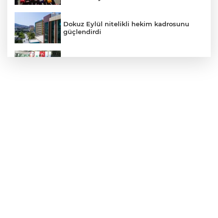
Dokuz Eylül nitelikli hekim kadrosunu
güçlendirdi
Başkan Aydın, Osmangazi Doğancı’da
talepleri dinledi
Konya GastroFest 3-6 Eylül’de lezzet
tutkunlarını ağırlayacak
Ordu'da Başkan Güler'den çevre yolu
müjdesi
Bursa Yıldırım'da Başkan Yılmaz
Zümrütevler esnafıyla buluştu