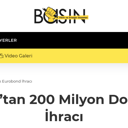
 YERLER
Video Galeri
ık Eurobond İhracı
k’tan 200 Milyon Do
İhracı