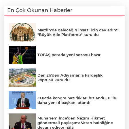
En Çok Okunan Haberler
Mardin'de geleceğin inşası için dev adım:
"Büyük Aile Platformu" kuruldu
TOFAŞ potada yeni sezonu hazır
Denizli’den Adıyaman’a kardeşlik
köprüsü kuruldu
CHP'de kongre hazırlıkları hızlandı... 8 ile
daha yeni il başkanı atandı
Muharrem İnce’den Nâzım Hikmet
göndermeli paylaşım: Vatan hainliğine
devam ediyor hâlâ