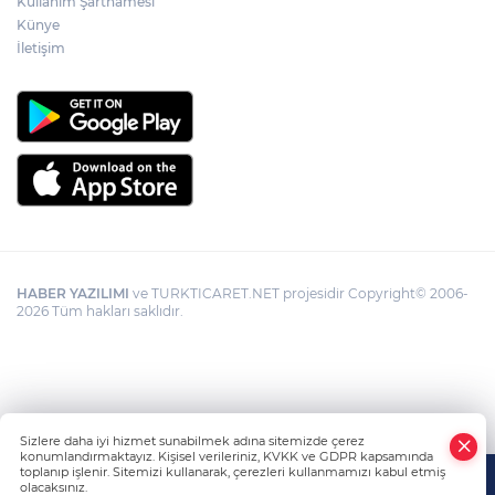
Kullanım Şartnamesi
Künye
Görevden uzaklaştırılan Utku Caner
Çaykara hakkında tahliye kararı
İletişim
HABER YAZILIMI
ve TURKTICARET.NET projesidir Copyright© 2006-
2026 Tüm hakları saklıdır.
Sizlere daha iyi hizmet sunabilmek adına sitemizde çerez
konumlandırmaktayız. Kişisel verileriniz, KVKK ve GDPR kapsamında
toplanıp işlenir. Sitemizi kullanarak, çerezleri kullanmamızı kabul etmiş
olacaksınız.