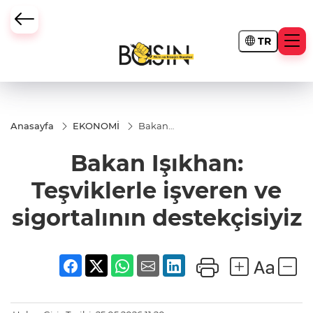
TR
Anasayfa
EKONOMİ
Bakan
Işıkhan:
Teşviklerle
Bakan Işıkhan:
işveren ve
sigortalının
destekçisiyiz
Teşviklerle işveren ve
sigortalının destekçisiyiz