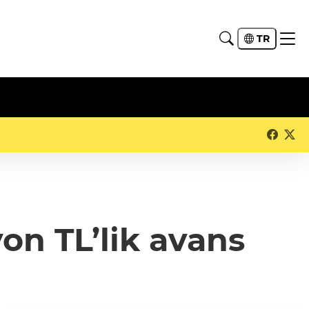
TR
on TL’lik avans