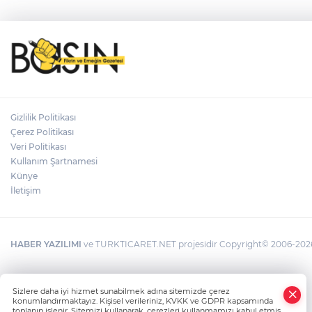
Gizlilik Politikası
Çerez Politikası
Veri Politikası
Kullanım Şartnamesi
Künye
İletişim
HABER YAZILIMI
ve TURKTICARET.NET projesidir Copyright© 2006-2026 T
Sizlere daha iyi hizmet sunabilmek adına sitemizde çerez
konumlandırmaktayız. Kişisel verileriniz, KVKK ve GDPR kapsamında
toplanıp işlenir. Sitemizi kullanarak, çerezleri kullanmamızı kabul etmiş