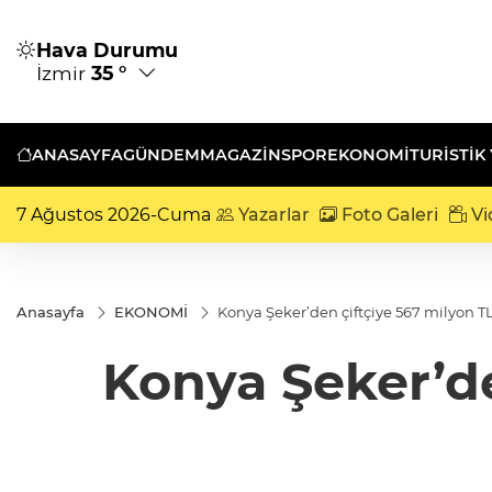
Hava Durumu
İzmir
35 °
ANASAYFA
GÜNDEM
MAGAZİN
SPOR
EKONOMİ
TURISTIK
7 Ağustos 2026-Cuma
Yazarlar
Foto Galeri
Vi
Anasayfa
EKONOMİ
Konya Şeker’den çiftçiye 567 milyon TL
Konya Şeker’de