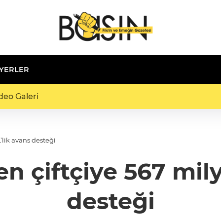
 YERLER
deo Galeri
’lik avans desteği
n çiftçiye 567 mily
desteği