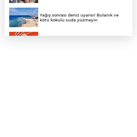
Yağış sonrası deniz uyarısı! Bulanık ve
kötü kokulu suda yüzmeyin
Gürsel Tekin’den 'tutarlılık' mesajı... Tarihi
meselelerde pusula net olmalı
Türkiye ile Vietnam arasında 'hava'da
yeni dönem... Sefer kapasitesi artırıldı
Adalet Bakanı Gürlek: Behçet Oktay'ın
şüpheli ölümü yeniden kapsamlı şekilde
incelenecek
Görevden uzaklaştırılan Utku Caner
Çaykara hakkında tahliye kararı