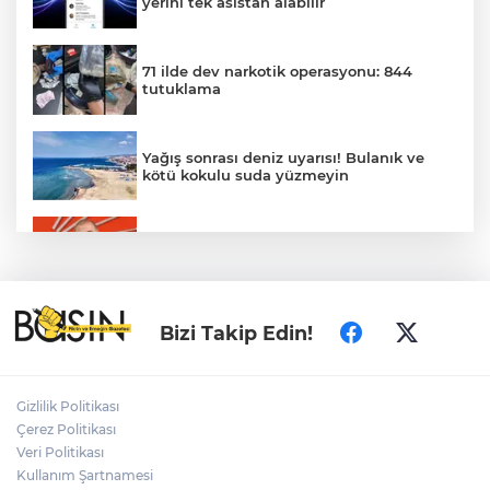
yerini tek asistan alabilir
71 ilde dev narkotik operasyonu: 844
tutuklama
Yağış sonrası deniz uyarısı! Bulanık ve
kötü kokulu suda yüzmeyin
Gürsel Tekin’den 'tutarlılık' mesajı... Tarihi
meselelerde pusula net olmalı
Türkiye ile Vietnam arasında 'hava'da
Bizi Takip Edin!
yeni dönem... Sefer kapasitesi artırıldı
Adalet Bakanı Gürlek: Behçet Oktay'ın
Gizlilik Politikası
şüpheli ölümü yeniden kapsamlı şekilde
Çerez Politikası
incelenecek
Veri Politikası
Kullanım Şartnamesi