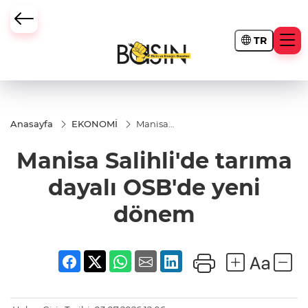
TR
Anasayfa
EKONOMİ
Manisa
Salihli'de
tarıma
Manisa Salihli'de tarıma
dayalı
OSB'de
yeni
dayalı OSB'de yeni
dönem
dönem