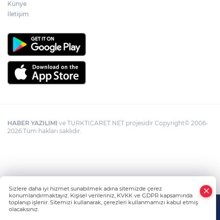
Künye
Görevden uzaklaştırılan Utku Caner
Çaykara hakkında tahliye kararı
İletişim
HABER YAZILIMI
ve TURKTICARET.NET projesidir Copyright© 2006-
2026 Tüm hakları saklıdır.
Sizlere daha iyi hizmet sunabilmek adına sitemizde çerez
konumlandırmaktayız. Kişisel verileriniz, KVKK ve GDPR kapsamında
toplanıp işlenir. Sitemizi kullanarak, çerezleri kullanmamızı kabul etmiş
olacaksınız.
Anasayfa
Haber Ara
Yazarlar