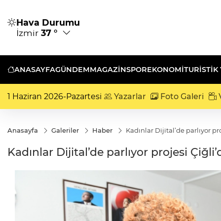
Hava Durumu
İzmir
37 °
ANASAYFA
GÜNDEM
MAGAZİN
SPOR
EKONOMİ
TURISTIK
1 Haziran 2026-Pazartesi
Yazarlar
Foto Galeri
V
Anasayfa
Galeriler
Haber
Kadınlar Dijital’de parlıyor pr
Kadınlar Dijital’de parlıyor projesi Çiğli