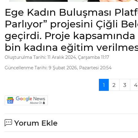
Ege Kadın Buluşması Platf
Parlıyor” projesini Çiğli Bel
geçirdi. Proje kapsamında
bin kadına eğitim verilmes
Oluşturulma Tarihi: 11 Aralık 2024, Çarşamba 11:17
Güncellenme Tarihi: 9 Şubat 2026, Pazartesi 20:54
1
2
3
4
Yorum Ekle