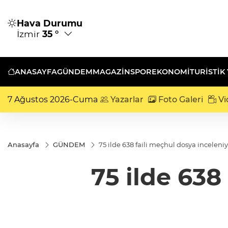
Hava Durumu
İzmir
35 °
ANASAYFA
GÜNDEM
MAGAZİN
SPOR
EKONOMİ
TURISTIK
7 Ağustos 2026-Cuma
Yazarlar
Foto Galeri
Vi
Anasayfa
GÜNDEM
75 ilde 638 faili meçhul dosya inceleni
75 ilde 638