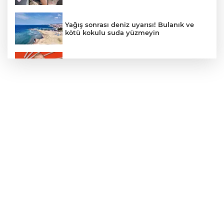
Yağış sonrası deniz uyarısı! Bulanık ve
kötü kokulu suda yüzmeyin
Gürsel Tekin’den 'tutarlılık' mesajı... Tarihi
meselelerde pusula net olmalı
Türkiye ile Vietnam arasında 'hava'da
yeni dönem... Sefer kapasitesi artırıldı
Adalet Bakanı Gürlek: Behçet Oktay'ın
şüpheli ölümü yeniden kapsamlı şekilde
incelenecek
Görevden uzaklaştırılan Utku Caner
Çaykara hakkında tahliye kararı