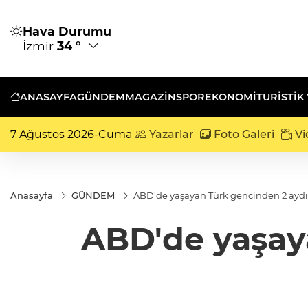
Hava Durumu
İzmir
34 °
ANASAYFA
GÜNDEM
MAGAZİN
SPOR
EKONOMİ
TURISTIK
7 Ağustos 2026-Cuma
Yazarlar
Foto Galeri
Vi
Anasayfa
GÜNDEM
ABD'de yaşayan Türk gencinden 2 aydı
ABD'de yaşay