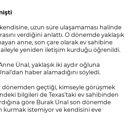
işti
kendisine, uzun süre ulaşamaması halinde
asını verdiğini anlattı. O dönemde yaklaşık
ayan anne, son çare olarak ev sahibine
n aileyle yeniden iletişim kurduğu öğrenildi.
ne Ünal, yaklaşık iki aydır oğluna
Ünal'dan haber alamadığını söyledi.
bir dönemden geçtiği, kimseyle görüşmek
deki bilgileri de Texas'taki ev sahibinden
aktardığına göre Burak Ünal son dönemde
im kurmak istemiyor ve kendisini eve