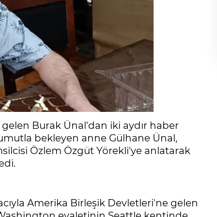
 gelen Burak Ünal'dan iki aydır haber
 umutla bekleyen anne Gülhane Ünal,
ilcisi Özlem Özgüt Yörekli'ye anlatarak
edi.
cıyla Amerika Birleşik Devletleri'ne gelen
 Washington eyaletinin Seattle kentinde