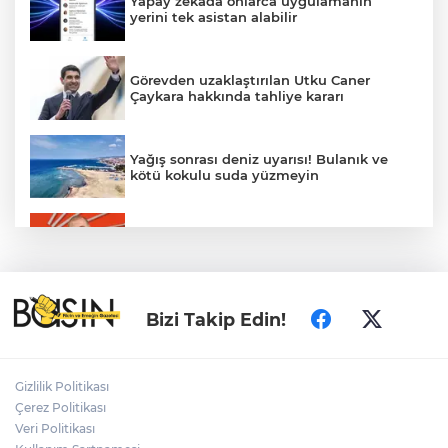
Yapay zekada onlarca uygulamanın
yerini tek asistan alabilir
Görevden uzaklaştırılan Utku Caner
Çaykara hakkında tahliye kararı
Yağış sonrası deniz uyarısı! Bulanık ve
kötü kokulu suda yüzmeyin
Gürsel Tekin’den 'tutarlılık' mesajı... Tarihi
meselelerde pusula net olmalı
Fındık alım fiyatları açıklandı... Alımlar 24
Bizi Takip Edin!
Ağustos'ta başlıyor
Gizlilik Politikası
Ordu Gölköy’de 70 bina yeni yüzüne
Çerez Politikası
kavuşuyor
Veri Politikası