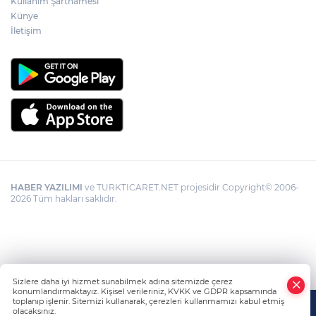
Kullanım Şartnamesi
Künye
CHP'li Sarıbal'dan orman yangınları ve
tarım politikalarına eleştiri
İletişim
HABER YAZILIMI
ve TURKTICARET.NET projesidir Copyright© 2006-
2026 Tüm hakları saklıdır.
Sizlere daha iyi hizmet sunabilmek adına sitemizde çerez
konumlandırmaktayız. Kişisel verileriniz, KVKK ve GDPR kapsamında
toplanıp işlenir. Sitemizi kullanarak, çerezleri kullanmamızı kabul etmiş
olacaksınız.