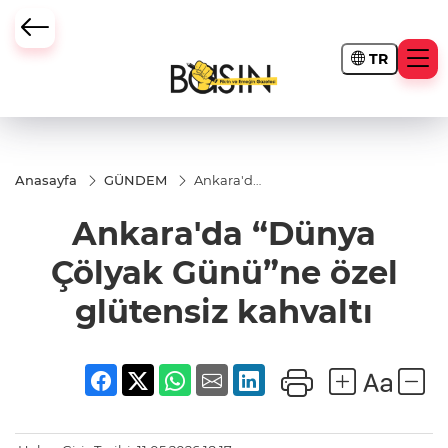
TR
Anasayfa
GÜNDEM
Ankara'da
“Dünya
Çölyak
Ankara'da “Dünya
Günü”ne
özel
glütensiz
Çölyak Günü”ne özel
kahvaltı
glütensiz kahvaltı