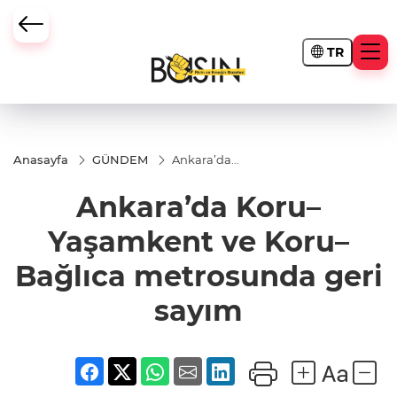
TR
Anasayfa
GÜNDEM
Ankara’da
Koru–
Yaşamkent
Ankara’da Koru–
ve Koru–
Bağlıca
metrosunda
Yaşamkent ve Koru–
geri sayım
Bağlıca metrosunda geri
sayım