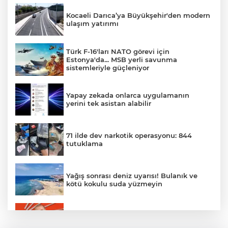
Kocaeli Darıca’ya Büyükşehir'den modern
ulaşım yatırımı
Türk F-16'ları NATO görevi için
Estonya'da... MSB yerli savunma
sistemleriyle güçleniyor
Yapay zekada onlarca uygulamanın
yerini tek asistan alabilir
71 ilde dev narkotik operasyonu: 844
tutuklama
Yağış sonrası deniz uyarısı! Bulanık ve
kötü kokulu suda yüzmeyin
Gürsel Tekin’den 'tutarlılık' mesajı... Tarihi
meselelerde pusula net olmalı