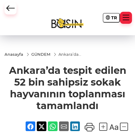
TR
Anasayfa
GÜNDEM
Ankara’da
tespit edilen
52 bin
Ankara’da tespit edilen
sahipsiz
sokak
hayvanının
52 bin sahipsiz sokak
toplanması
tamamlandı
hayvanının toplanması
tamamlandı