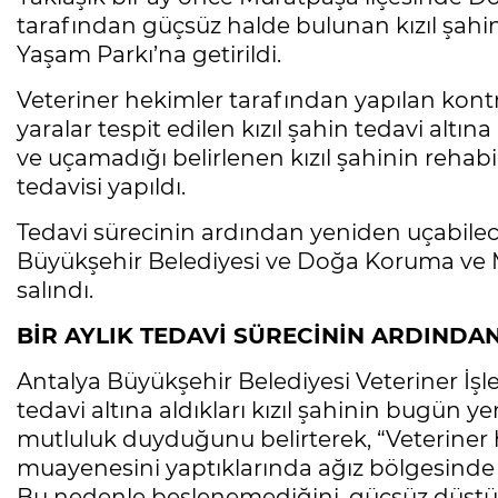
tarafından güçsüz halde bulunan kızıl şahi
Yaşam Parkı’na getirildi.
Veteriner hekimler tarafından yapılan kont
yaralar tespit edilen kızıl şahin tedavi altı
ve uçamadığı belirlenen kızıl şahinin reha
tedavisi yapıldı.
Tedavi sürecinin ardından yeniden uçabilec
Büyükşehir Belediyesi ve Doğa Koruma ve Mil
salındı.
BİR AYLIK TEDAVİ SÜRECİNİN ARDIND
Antalya Büyükşehir Belediyesi Veteriner İşler
tedavi altına aldıkları kızıl şahinin bugün
mutluluk duyduğunu belirterek, “Veteriner h
muayenesini yaptıklarında ağız bölgesinde e
Bu nedenle beslenemediğini, güçsüz düştüğü