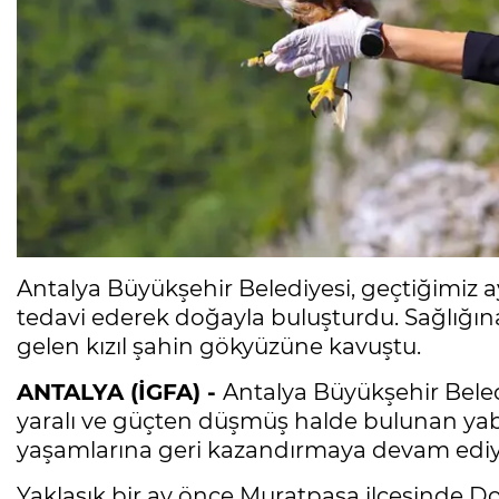
Antalya Büyükşehir Belediyesi, geçtiğimiz a
tedavi ederek doğayla buluşturdu. Sağlığı
gelen kızıl şahin gökyüzüne kavuştu.
ANTALYA (İGFA) -
Antalya Büyükşehir Beledi
yaralı ve güçten düşmüş halde bulunan yab
yaşamlarına geri kazandırmaya devam ediy
Yaklaşık bir ay önce Muratpaşa ilçesinde Do