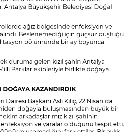
n, Antalya Büyükşehir Belediyesi Doğal
rollerde ağız bölgesinde enfeksiyon ve
na alındı. Beslenemediği için güçsüz düştüğü
bilitasyon bölümünde bir ay boyunca
ek duruma gelen kızıl şahin Antalya
li Parklar ekipleriyle birlikte doğaya
AN DOĞAYA KAZANDIRDIK
i Dairesi Başkanı Aslı Kılıç, 22 Nisan da
 yeniden doğayla buluşmasından büyük bir
ekim arkadaşlarımız kızıl şahinin
nfeksiyon ve yaralar olduğunu tespit etti.
nü ve uçamadığını fark ettiler. Bir aylık