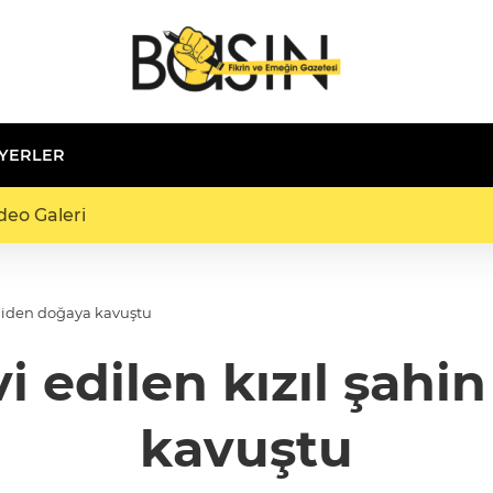
 YERLER
deo Galeri
eniden doğaya kavuştu
i edilen kızıl şah
kavuştu