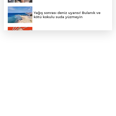
Yağış sonrası deniz uyarısı! Bulanık ve
kötü kokulu suda yüzmeyin
Gürsel Tekin’den 'tutarlılık' mesajı... Tarihi
meselelerde pusula net olmalı
Türkiye ile Vietnam arasında 'hava'da
yeni dönem... Sefer kapasitesi artırıldı
Adalet Bakanı Gürlek: Behçet Oktay'ın
şüpheli ölümü yeniden kapsamlı şekilde
incelenecek
Görevden uzaklaştırılan Utku Caner
Çaykara hakkında tahliye kararı