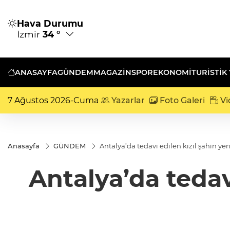
Hava Durumu
İzmir
34 °
ANASAYFA
GÜNDEM
MAGAZİN
SPOR
EKONOMİ
TURISTIK
7 Ağustos 2026-Cuma
Yazarlar
Foto Galeri
Vi
Anasayfa
GÜNDEM
Antalya’da tedavi edilen kızıl şahin y
Antalya’da tedav