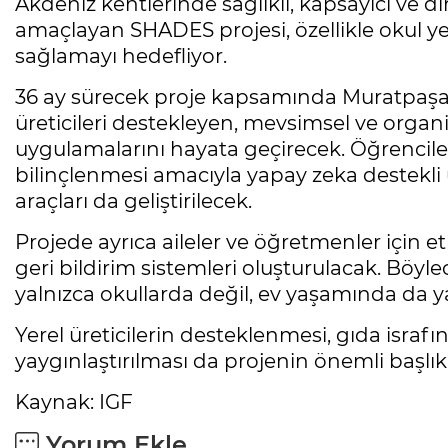
Akdeniz kentlerinde sağlıklı, kapsayıcı ve di
amaçlayan SHADES projesi, özellikle okul 
sağlamayı hedefliyor.
36 ay sürecek proje kapsamında Muratpaşa 
üreticileri destekleyen, mevsimsel ve organ
uygulamalarını hayata geçirecek. Öğrencil
bilinçlenmesi amacıyla yapay zeka destekli u
araçları da geliştirilecek.
Projede ayrıca aileler ve öğretmenler için e
geri bildirim sistemleri oluşturulacak. Böyle
yalnızca okullarda değil, ev yaşamında da 
Yerel üreticilerin desteklenmesi, gıda israfın
yaygınlaştırılması da projenin önemli başlıkl
Kaynak: IGF
Yorum Ekle