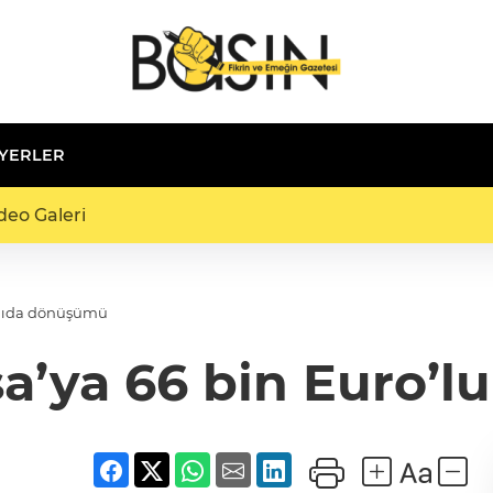
 YERLER
deo Galeri
 gıda dönüşümü
a’ya 66 bin Euro’