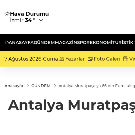
Hava Durumu
İzmir
34 °
ANASAYFA
GÜNDEM
MAGAZİN
SPOR
EKONOMİ
TURISTIK
7 Ağustos 2026-Cuma
Yazarlar
Foto Galeri
Vi
Anasayfa
GÜNDEM
Antalya Muratpaşa’ya 66 bin Euro’luk
Antalya Muratpaş