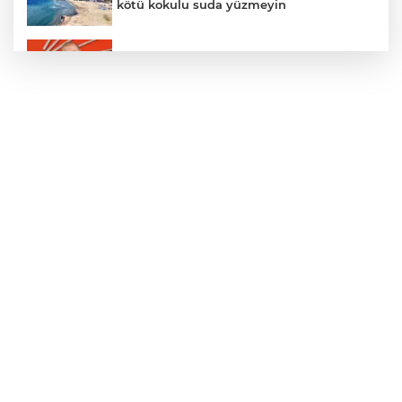
kötü kokulu suda yüzmeyin
Gürsel Tekin’den 'tutarlılık' mesajı... Tarihi
meselelerde pusula net olmalı
Türkiye ile Vietnam arasında 'hava'da
yeni dönem... Sefer kapasitesi artırıldı
Adalet Bakanı Gürlek: Behçet Oktay'ın
şüpheli ölümü yeniden kapsamlı şekilde
incelenecek
Görevden uzaklaştırılan Utku Caner
Çaykara hakkında tahliye kararı