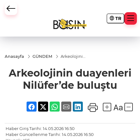
TR
Anasayfa
GÜNDEM
Arkeolojinin
duayenleri
Nilüfer’de
Arkeolojinin duayenleri
buluştu
Nilüfer’de buluştu
Haber Giriş Tarihi: 14.05.2026 16:50
Haber Güncellenme Tarihi: 14.05.2026 16:50