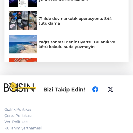
71 ilde dev narkotik operasyonu: 844
tutuklama
Yağış sonrası deniz uyarısı! Bulanık ve
kötü kokulu suda yüzmeyin
Gürsel Tekin’den 'tutarlılık' mesajı... Tarihi
meselelerde pusula net olmalı
Türkiye ile Vietnam arasında 'hava'da
Bizi Takip Edin!
yeni dönem... Sefer kapasitesi artırıldı
Adalet Bakanı Gürlek: Behçet Oktay'ın
Gizlilik Politikası
şüpheli ölümü yeniden kapsamlı şekilde
Çerez Politikası
incelenecek
Veri Politikası
Kullanım Şartnamesi