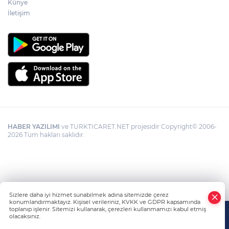
Künye
Görevden uzaklaştırılan Utku Caner
Çaykara hakkında tahliye kararı
İletişim
HABER YAZILIMI
ve TURKTICARET.NET projesidir Copyright© 2006-
2026 Tüm hakları saklıdır.
Sizlere daha iyi hizmet sunabilmek adına sitemizde çerez
konumlandırmaktayız. Kişisel verileriniz, KVKK ve GDPR kapsamında
toplanıp işlenir. Sitemizi kullanarak, çerezleri kullanmamızı kabul etmiş
olacaksınız.
Anasayfa
Haber Ara
Yazarlar