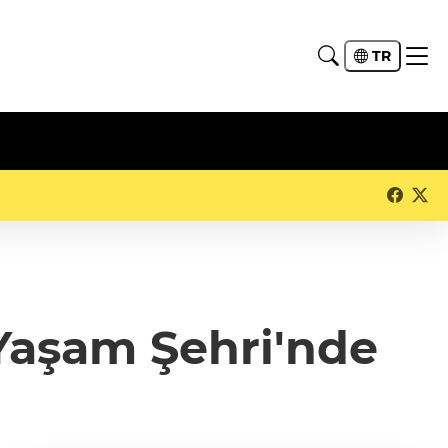
TR
Yaşam Şehri'nde