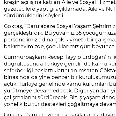
kreşin açılışına katılan Aile ve Sosyal Hiz
gazetecilere yaptığı açıklamada, Aile ve Nüf
sürdürdüklerini söyledi.
Göktaş, "Darülaceze Sosyal Yaşam Şehrimizi
gerçekleştirdik. Bu yuvamız 35 çocuğumuza
personelimiz adına çok kıymetli bir çalışma
bakımevimizde, çocuklarımız gün boyunca h
Cumhurbaşkanı Recep Tayyip Erdoğan'ın lider
doğrultusunda Türkiye genelinde kamu kur
seferberliği başlattıklarını anımsatan Gökt
binasında da yine benzer bir kuruluşumuzu 
açtık. Türkiye genelinde kamu kurumları bu
yürütmeye devam edecek. Diğer yandan yin
çalışmalarını sürdürecek. Biz iş yaşam deng
yönelik bu tür destekleri çoğaltmaya devam 
Göktaş, Darülaceze'nin kuşaklar arası daya