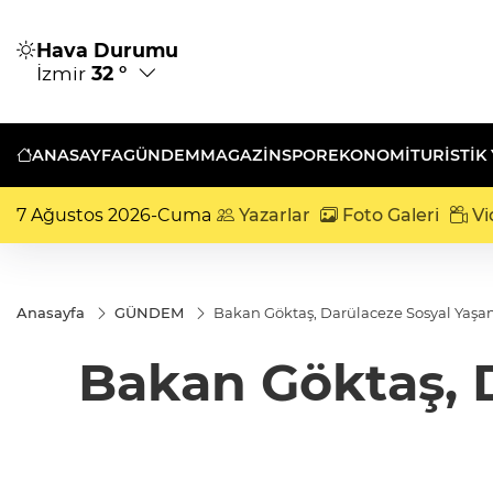
Hava Durumu
İzmir
32 °
ANASAYFA
GÜNDEM
MAGAZİN
SPOR
EKONOMİ
TURISTIK
7 Ağustos 2026-Cuma
Yazarlar
Foto Galeri
Vi
Anasayfa
GÜNDEM
Bakan Göktaş, Darülaceze Sosyal Yaşam
Bakan Göktaş, 