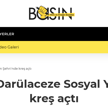
 YERLER
deo Galeri
 Şehri'nde kreş açtı
Darülaceze Sosyal 
kreş açtı