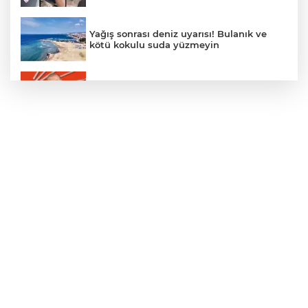
Yağış sonrası deniz uyarısı! Bulanık ve
kötü kokulu suda yüzmeyin
Gürsel Tekin’den 'tutarlılık' mesajı... Tarihi
meselelerde pusula net olmalı
Türkiye ile Vietnam arasında 'hava'da
yeni dönem... Sefer kapasitesi artırıldı
Adalet Bakanı Gürlek: Behçet Oktay'ın
şüpheli ölümü yeniden kapsamlı şekilde
incelenecek
Görevden uzaklaştırılan Utku Caner
Çaykara hakkında tahliye kararı