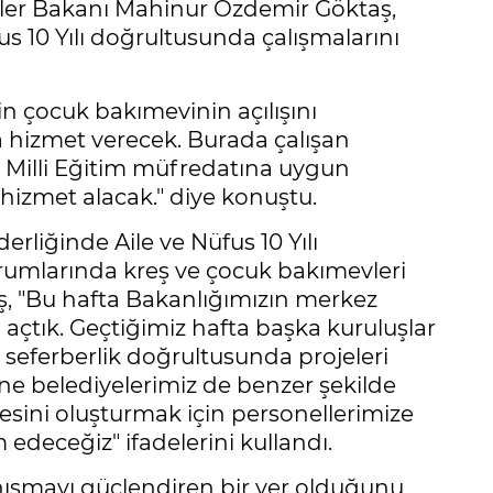
metler Bakanı Mahinur Özdemir Göktaş,
us 10 Yılı doğrultusunda çalışmalarını
n çocuk bakımevinin açılışını
 hizmet verecek. Burada çalışan
. Milli Eğitim müfredatına uygun
izmet alacak." diye konuştu.
liğinde Aile ve Nüfus 10 Yılı
umlarında kreş ve çocuk bakımevleri
aş, "Bu hafta Bakanlığımızın merkez
açtık. Geçtiğimiz hafta başka kuruluşlar
 seferberlik doğrultusunda projeleri
e belediyelerimiz de benzer şekilde
esini oluşturmak için personellerimize
edeceğiz" ifadelerini kullandı.
nışmayı güçlendiren bir yer olduğunu,