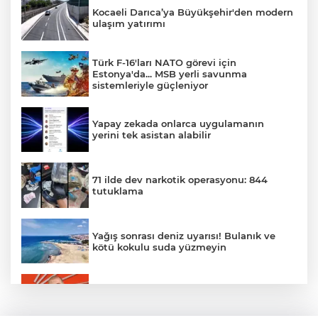
Kocaeli Darıca’ya Büyükşehir'den modern
ulaşım yatırımı
Türk F-16'ları NATO görevi için
Estonya'da... MSB yerli savunma
sistemleriyle güçleniyor
Yapay zekada onlarca uygulamanın
yerini tek asistan alabilir
71 ilde dev narkotik operasyonu: 844
tutuklama
Yağış sonrası deniz uyarısı! Bulanık ve
kötü kokulu suda yüzmeyin
Gürsel Tekin’den 'tutarlılık' mesajı... Tarihi
meselelerde pusula net olmalı