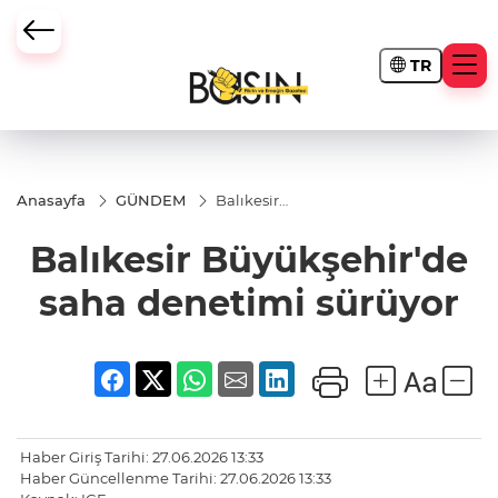
TR
Anasayfa
GÜNDEM
Balıkesir
Büyükşehir'de
saha denetimi
Balıkesir Büyükşehir'de
sürüyor
saha denetimi sürüyor
Haber Giriş Tarihi: 27.06.2026 13:33
Haber Güncellenme Tarihi: 27.06.2026 13:33