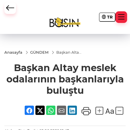
TR
Anasayfa
GÜNDEM
Başkan Altay
meslek
odalarının
Başkan Altay meslek
başkanlarıyla
buluştu
odalarının başkanlarıyla
buluştu