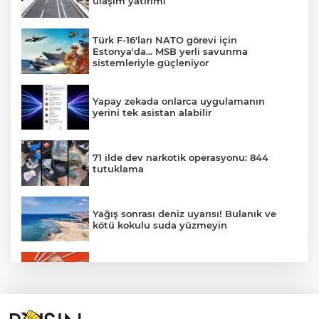
ulaşım yatırımı
Türk F-16'ları NATO görevi için
Estonya'da... MSB yerli savunma
sistemleriyle güçleniyor
Yapay zekada onlarca uygulamanın
yerini tek asistan alabilir
71 ilde dev narkotik operasyonu: 844
tutuklama
Yağış sonrası deniz uyarısı! Bulanık ve
kötü kokulu suda yüzmeyin
Gürsel Tekin’den 'tutarlılık' mesajı... Tarihi
meselelerde pusula net olmalı