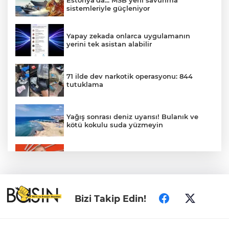
sistemleriyle güçleniyor
Yapay zekada onlarca uygulamanın
yerini tek asistan alabilir
71 ilde dev narkotik operasyonu: 844
tutuklama
Yağış sonrası deniz uyarısı! Bulanık ve
kötü kokulu suda yüzmeyin
Gürsel Tekin’den 'tutarlılık' mesajı... Tarihi
meselelerde pusula net olmalı
Türkiye ile Vietnam arasında 'hava'da
Bizi Takip Edin!
yeni dönem... Sefer kapasitesi artırıldı