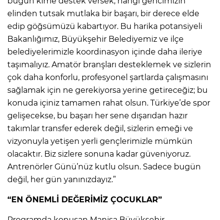
bugün kime destek versek, hangi gencimizin
elinden tutsak mutlaka bir başarı, bir derece elde
edip göğsümüzü kabartıyor. Bu harika potansiyeli
Bakanlığımız, Büyükşehir Belediyemiz ve ilçe
belediyelerimizle koordinasyon içinde daha ileriye
taşımalıyız. Amatör branşları desteklemek ve sizlerin
çok daha konforlu, profesyonel şartlarda çalışmasını
sağlamak için ne gerekiyorsa yerine getireceğiz; bu
konuda içiniz tamamen rahat olsun. Türkiye’de spor
gelişecekse, bu başarı her sene dışarıdan hazır
takımlar transfer ederek değil, sizlerin emeği ve
vizyonuyla yetişen yerli gençlerimizle mümkün
olacaktır. Biz sizlere sonuna kadar güveniyoruz.
Antrenörler Günü’nüz kutlu olsun. Sadece bugün
değil, her gün yanınızdayız.”
“EN ÖNEMLİ DEĞERİMİZ ÇOCUKLAR”
Programda konuşan Manisa Büyükşehir