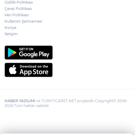
Adalet Bakanı Gürlek: Behçet Oktay'ın
Gizlilik Politikası
şüpheli ölümü yeniden kapsamlı şekilde
Çerez Politikası
incelenecek
Veri Politikası
Kullanım Şartnamesi
Künye
Görevden uzaklaştırılan Utku Caner
Çaykara hakkında tahliye kararı
İletişim
HABER YAZILIMI
ve TURKTICARET.NET projesidir Copyright© 2006-
2026 Tüm hakları saklıdır.