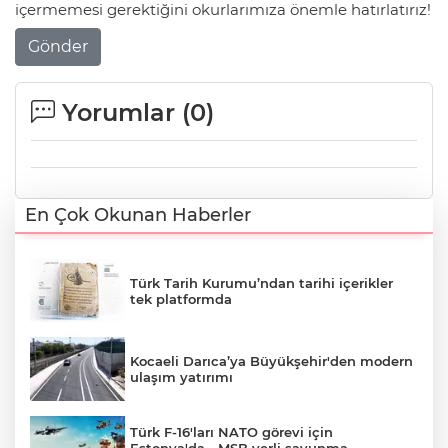
içermemesi gerektiğini okurlarımıza önemle hatırlatırız!
Gönder
Yorumlar (
0
)
En Çok Okunan Haberler
Türk Tarih Kurumu’ndan tarihi içerikler
tek platformda
Kocaeli Darıca’ya Büyükşehir'den modern
ulaşım yatırımı
Türk F-16'ları NATO görevi için
Estonya'da... MSB yerli savunma