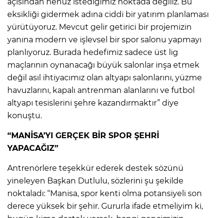
açısından henüz istediğimiz noktada değiliz. Bu
eksikliği gidermek adına ciddi bir yatırım planlaması
yürütüyoruz. Mevcut gelir getirici bir projemizin
yanına modern ve işlevsel bir spor salonu yapmayı
planlıyoruz. Burada hedefimiz sadece üst lig
maçlarının oynanacağı büyük salonlar inşa etmek
değil asıl ihtiyacımız olan altyapı salonlarını, yüzme
havuzlarını, kapalı antrenman alanlarını ve futbol
altyapı tesislerini şehre kazandırmaktır” diye
konuştu.
“MANİSA’YI GERÇEK BİR SPOR ŞEHRİ
YAPACAĞIZ”
Antrenörlere teşekkür ederek destek sözünü
yineleyen Başkan Dutlulu, sözlerini şu şekilde
noktaladı: “Manisa, spor kenti olma potansiyeli son
derece yüksek bir şehir. Gururla ifade etmeliyim ki,