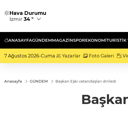
Hava Durumu
İzmir
34 °
ANASAYFA
GÜNDEM
MAGAZİN
SPOR
EKONOMİ
TURISTIK
7 Ağustos 2026-Cuma
Yazarlar
Foto Galeri
Vi
Anasayfa
GÜNDEM
Başkan Eşki vatandaşları dinledi
Başkan