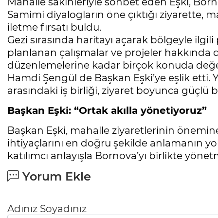
Mahalle sakinleriyle sohbet eden Eşki, Bornov
Samimi diyalogların öne çıktığı ziyarette, m
iletme fırsatı buldu.
Gezi sırasında haritayı açarak bölgeyle ilgil
planlanan çalışmalar ve projeler hakkında de
düzenlemelerine kadar birçok konuda değer
Hamdi Şengül de Başkan Eşki’ye eşlik etti. Y
arasındaki iş birliği, ziyaret boyunca güçlü bi
Başkan Eşki: “Ortak akılla yönetiyoruz”
Başkan Eşki, mahalle ziyaretlerinin önemin
ihtiyaçlarını en doğru şekilde anlamanın yo
katılımcı anlayışla Bornova’yı birlikte yön
Yorum Ekle
Adınız Soyadınız