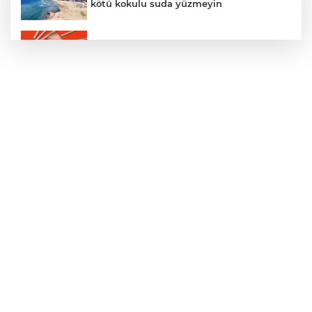
kötü kokulu suda yüzmeyin
Gürsel Tekin’den 'tutarlılık' mesajı... Tarihi
meselelerde pusula net olmalı
Türkiye ile Vietnam arasında 'hava'da
yeni dönem... Sefer kapasitesi artırıldı
Adalet Bakanı Gürlek: Behçet Oktay'ın
şüpheli ölümü yeniden kapsamlı şekilde
incelenecek
Görevden uzaklaştırılan Utku Caner
Çaykara hakkında tahliye kararı