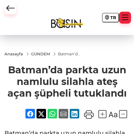
TR
Anasayfa
GÜNDEM
Batman’da
parkta
uzun
Batman’da parkta uzun
namlulu
silahla ateş
açan
namlulu silahla ateş
şüpheli
tutuklandı
açan şüpheli tutuklandı
Batman’da parkta uzun namlulu silahla