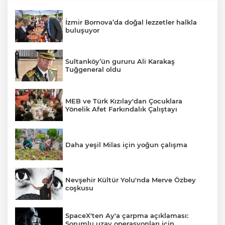
İzmir Bornova’da doğal lezzetler halkla
buluşuyor
Sultanköy’ün gururu Ali Karakaş
Tuğgeneral oldu
MEB ve Türk Kızılay'dan Çocuklara
Yönelik Afet Farkındalık Çalıştayı
Daha yeşil Milas için yoğun çalışma
Nevşehir Kültür Yolu'nda Merve Özbey
coşkusu
SpaceX'ten Ay'a çarpma açıklaması:
Sorumlu uzay operasyonları için