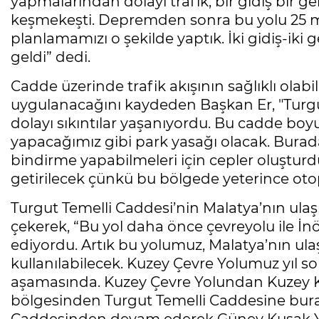
yapmalarından dolayı trafik, bir gidiş bir gel
keşmekeşti. Depremden sonra bu yolu 25 m
planlamamızı o şekilde yaptık. İki gidiş-iki g
geldi” dedi.
Cadde üzerinde trafik akışının sağlıklı olab
uygulanacağını kaydeden Başkan Er, "Turg
dolayı sıkıntılar yaşanıyordu. Bu cadde boy
yapacağımız gibi park yasağı olacak. Burad
bindirme yapabilmeleri için cepler oluştur
getirilecek çünkü bu bölgede yeterince oto
Turgut Temelli Caddesi’nin Malatya’nın ulaş
çekerek, “Bu yol daha önce çevreyolu ile İ
ediyordu. Artık bu yolumuz, Malatya’nın ulaş
kullanılabilecek. Kuzey Çevre Yolumuz yıl s
aşamasında. Kuzey Çevre Yolundan Kuzey 
bölgesinden Turgut Temelli Caddesine bur