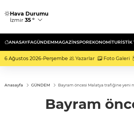
Hava Durumu
İzmir
35 °
ANASAYFA
GÜNDEM
MAGAZİN
SPOR
EKONOMİ
TURISTIK
6 Ağustos 2026-Perşembe
Yazarlar
Foto Galeri
Anasayfa
GÜNDEM
Bayram öncesi Malatya trafiğine yeni 
Bayram önce