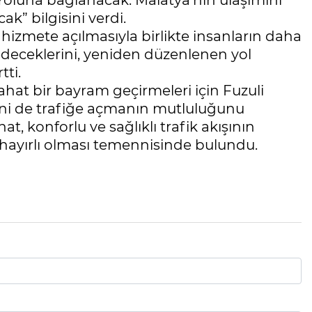
luna bağlanacak. Malatya’nın ulaşımını
ak” bilgisini verdi.
hizmete açılmasıyla birlikte insanların daha
r edeceklerini, yeniden düzenlenen yol
tti.
at bir bayram geçirmeleri için Fuzuli
ni de trafiğe açmanın mutluluğunu
at, konforlu ve sağlıklı trafik akışının
 hayırlı olması temennisinde bulundu.