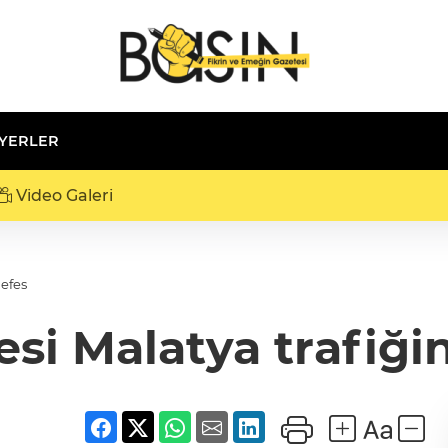
 YERLER
Video Galeri
nefes
si Malatya trafiğin