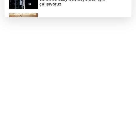
çalışıyoruz
Bursa Osmangazili başarılı pilot kupasını
Başkan Aydın’la paylaştı
Edirne Keşan’da temizlik hareketi
ödülsüz kalmadı
Gümrük Muhafaza'dan kaçakçılığa darbe!
2026'da 58 bin 519 canlı hayvan kurtarıldı
Kocaeli’de adrenalin zirve yapacak