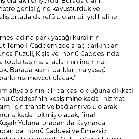
iş olarak ilerliyordu. Burada trafik
etre genişliğine kavuşturduk ve
eliş ortada da refüjü olan bir yol haline
ilmesi adına park yasağı kuralının
ut Temelli Caddemizde araç parkından
unca Fuzuli, Kışla ve İnönü Caddesi’nde
a toplu taşıma araçlarının indirme-
duk. Burada kısmi parklanma yasağı
parkımız mevcut olacak.”
ım altyapısının bir parçası olduğuna dikkati
nönü Caddesi’nin kesişimine kadar hizmet
ımı için transit ve bağlantı yolu olarak
onuna kadar bitmiş olacak, final
Kuşak Yoluna, oradan da Kaynarca
adan da İnönü Caddesi ve Emeksiz