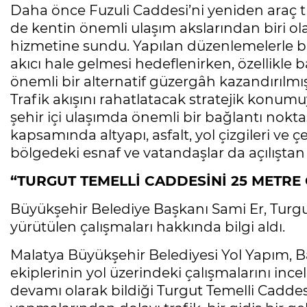
Daha önce Fuzuli Caddesi’ni yeniden araç t
de kentin önemli ulaşım akslarından biri ol
hizmetine sundu. Yapılan düzenlemelerle bi
akıcı hale gelmesi hedeflenirken, özellikl
önemli bir alternatif güzergâh kazandırılmış
Trafik akışını rahatlatacak stratejik konum
şehir içi ulaşımda önemli bir bağlantı nokt
kapsamında altyapı, asfalt, yol çizgileri v
bölgedeki esnaf ve vatandaşlar da açılıştan
“TURGUT TEMELLİ CADDESİNİ 25 METRE
Büyükşehir Belediye Başkanı Sami Er, Turg
yürütülen çalışmaları hakkında bilgi aldı.
Malatya Büyükşehir Belediyesi Yol Yapım, 
ekiplerinin yol üzerindeki çalışmalarını inc
devamı olarak bildiği Turgut Temelli Caddes