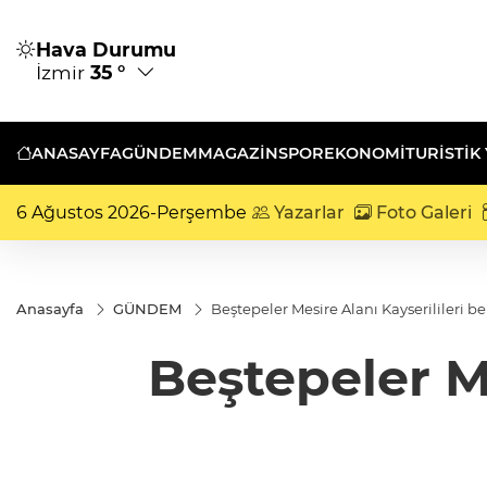
Hava Durumu
İzmir
35 °
ANASAYFA
GÜNDEM
MAGAZİN
SPOR
EKONOMİ
TURISTIK
6 Ağustos 2026-Perşembe
Yazarlar
Foto Galeri
Anasayfa
GÜNDEM
Beştepeler Mesire Alanı Kayserilileri be
Beştepeler Me