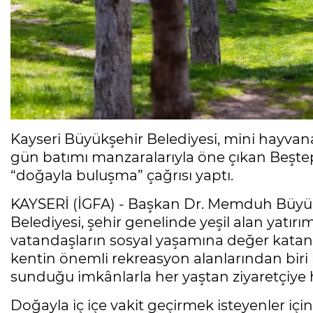
Kayseri Büyükşehir Belediyesi, mini hayvanat
gün batımı manzaralarıyla öne çıkan Beştep
“doğayla buluşma” çağrısı yaptı.
KAYSERİ (İGFA) - Başkan Dr. Memduh Büyük
Belediyesi, şehir genelinde yeşil alan yatır
vatandaşların sosyal yaşamına değer katan 
kentin önemli rekreasyon alanlarından biri 
sunduğu imkânlarla her yaştan ziyaretçiye h
Doğayla iç içe vakit geçirmek isteyenler için