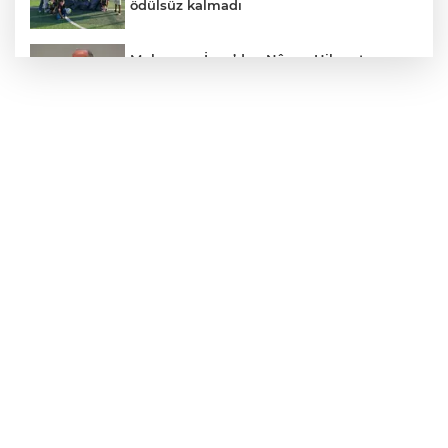
ödülsüz kalmadı
Muharrem İnce’den Nâzım Hikmet
göndermeli paylaşım: Vatan hainliğine
devam ediyor hâlâ
2025'te Ar-Ge'ye 254 milyar TL harcadık!
Ar-Ge'de en büyük pay üniversitelere
TOFAŞ potada yeni sezonu hazır
Denizli’den Adıyaman’a kardeşlik
köprüsü kuruldu