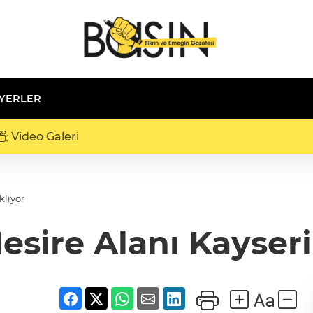
 YERLER
Video Galeri
kliyor
sire Alanı Kayseril